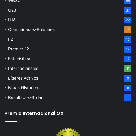
WBSC
44
U23
37
U18
22
Comunicados-Boletines
19
FZ
15
Premier 12
12
Estadísiticas
12
Internacionales
11
Líderes Activos
9
Notas Históricas
8
Resultados-Slider
1
Premio Internacional OX