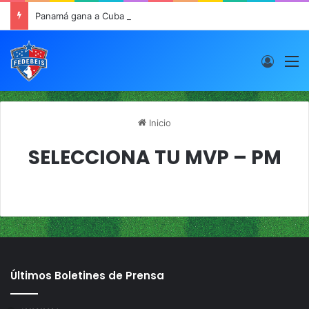
Panamá gana a Cuba y sigue buen paso en JCDC
Acces
M
Inicio
SELECCIONA TU MVP – PM
Últimos Boletines de Prensa