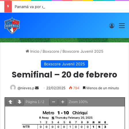
Panamá va por el oro este viernes en JCDC
Acces
M
Inicio
/
Boxscore
/
Boxscore Juvenil 2025
Boxscore Juvenil 2025
Semifinal – 20 de febrero
@nieves.p
S
22/02/2025
794
Menos de un minuto
e
n
Página
1
/
2
Zoom
100%
d
a
n