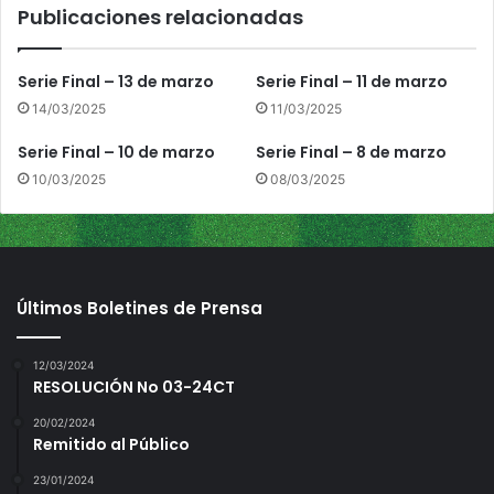
Publicaciones relacionadas
e
f
e
Serie Final – 13 de marzo
Serie Final – 11 de marzo
b
14/03/2025
11/03/2025
r
e
Serie Final – 10 de marzo
Serie Final – 8 de marzo
r
10/03/2025
08/03/2025
o
Página
1
/
2
Zoom
100%
Últimos Boletines de Prensa
12/03/2024
RESOLUCIÓN No 03-24CT
20/02/2024
Remitido al Público
23/01/2024