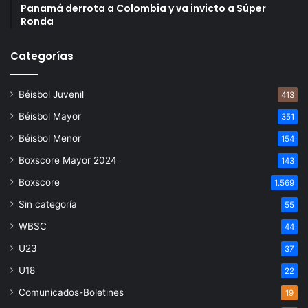
Panamá derrota a Colombia y va invicto a Súper
Ronda
Categorías
Béisbol Juvenil
413
Béisbol Mayor
351
Béisbol Menor
154
Boxscore Mayor 2024
143
Boxscore
1.569
Sin categoría
55
WBSC
44
U23
37
U18
22
Comunicados-Boletines
19