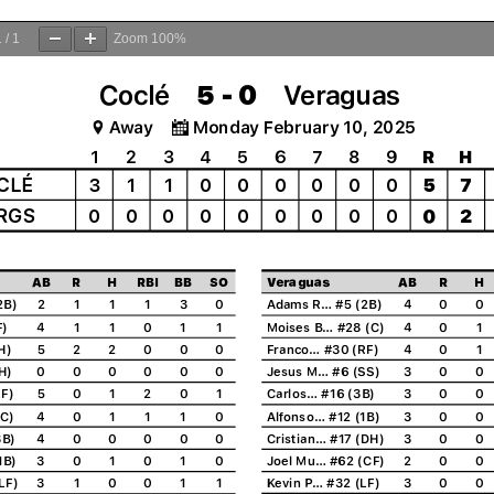
e
n
1
/
1
Zoom
100%
d
a
n
e
m
a
i
l