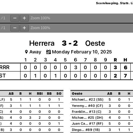
1
/
1
Zoom
100%
1
/
1
Zoom
100%