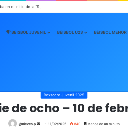
a en el Inicio de la “Súper Ronda”
BEISBOL JUVENIL
BÉISBOL U23
BÉISBOL MENOR
Inicio
/
Boxscore
/
Boxscore Juvenil 2025
/
Serie de ocho – 10 de febre
Boxscore Juvenil 2025
ie de ocho – 10 de feb
@nieves.p
S
11/02/2025
840
Menos de un minuto