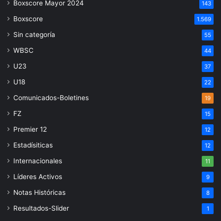
Boxscore Mayor 2024
143
Boxscore
1.569
Sin categoría
55
WBSC
44
U23
37
U18
22
Comunicados-Boletines
19
FZ
15
Premier 12
12
Estadísiticas
12
Internacionales
11
Líderes Activos
9
Notas Históricas
8
Resultados-Slider
1