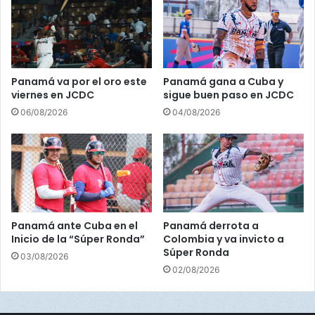
l
T
o
r
o
Panamá va por el oro este
Panamá gana a Cuba y
viernes en JCDC
sigue buen paso en JCDC
06/08/2026
04/08/2026
Panamá ante Cuba en el
Panamá derrota a
Inicio de la “Súper Ronda”
Colombia y va invicto a
Súper Ronda
03/08/2026
02/08/2026