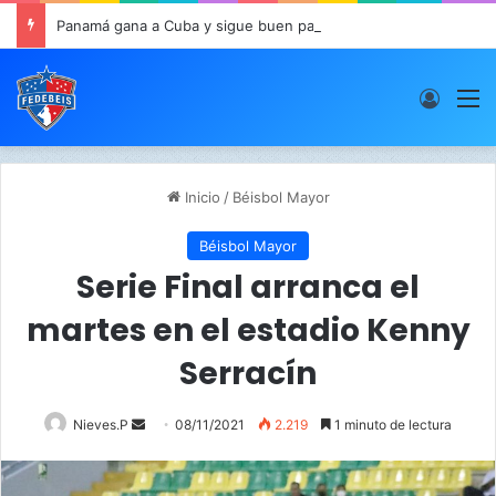
Panamá gana a Cuba y sigue buen paso en JCDC
Acces
M
Inicio
/
Béisbol Mayor
Béisbol Mayor
Serie Final arranca el
martes en el estadio Kenny
Serracín
Nieves.P
S
08/11/2021
2.219
1 minuto de lectura
e
n