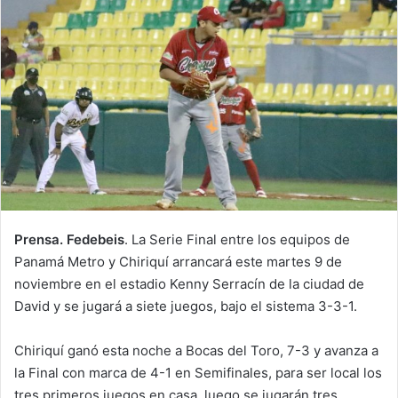
d
a
n
e
m
a
i
l
Prensa. Fedebeis
. La Serie Final entre los equipos de
Panamá Metro y Chiriquí arrancará este martes 9 de
noviembre en el estadio Kenny Serracín de la ciudad de
David y se jugará a siete juegos, bajo el sistema 3-3-1.
Chiriquí ganó esta noche a Bocas del Toro, 7-3 y avanza a
la Final con marca de 4-1 en Semifinales, para ser local los
tres primeros juegos en casa, luego se jugarán tres