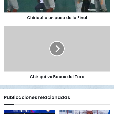
u
í
a
Chiriquí a un paso de la Final
u
n
p
C
a
h
s
i
o
r
d
i
e
q
l
u
a
í
F
v
Chiriquí vs Bocas del Toro
i
s
n
B
a
o
l
c
Publicaciones relacionadas
a
s
d
e