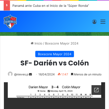
Panamá ante Cuba en el Inicio de la “Súper Ronda”
Acces
M
Inicio
/
Boxscore Mayor 2024
Boxscore Mayor 2024
SF- Darién vs Colón
@nieves.p
S
16/04/2024
1.147
Menos de un minuto
e
n
d
a
n