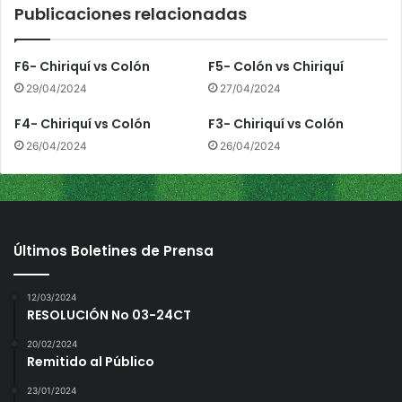
Publicaciones relacionadas
c
i
a
F6- Chiriquí vs Colón
F5- Colón vs Chiriquí
e
29/04/2024
27/04/2024
s
t
F4- Chiriquí vs Colón
F3- Chiriquí vs Colón
e
26/04/2024
26/04/2024
2
0
d
e
a
b
Últimos Boletines de Prensa
r
i
l
12/03/2024
RESOLUCIÓN No 03-24CT
e
n
20/02/2024
C
Remitido al Público
h
i
23/01/2024