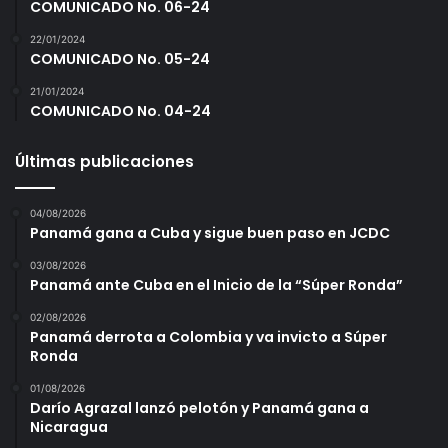
COMUNICADO No. 06-24
r
i
22/01/2024
q
COMUNICADO No. 05-24
u
21/01/2024
í
COMUNICADO No. 04-24
Últimas publicaciones
04/08/2026
Panamá gana a Cuba y sigue buen paso en JCDC
03/08/2026
Panamá ante Cuba en el Inicio de la “Súper Ronda”
02/08/2026
Panamá derrota a Colombia y va invicto a Súper
Ronda
01/08/2026
Darío Agrazal lanzó pelotón y Panamá gana a
Nicaragua