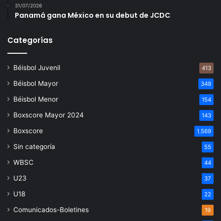
31/07/2026
Panamá gana México en su debut de JCDC
Categorías
Béisbol Juvenil
413
Béisbol Mayor
349
Béisbol Menor
154
Boxscore Mayor 2024
143
Boxscore
1.569
Sin categoría
55
WBSC
44
U23
37
U18
22
Comunicados-Boletines
19