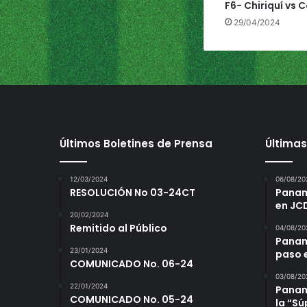
F6- Chiriquí vs 
n
29/04/2024
c
i
e
r
r
a
e
n
Últimos Boletines de Prensa
Últimas
e
l
e
12/03/2024
06/08/20
s
RESOLUCIÓN No 03-24CT
Panamá
t
en JC
a
20/02/2024
Remitido al Público
04/08/20
d
Panam
i
23/01/2024
paso 
o
COMUNICADO No. 06-24
J
03/08/20
22/01/2024
D
Panamá
COMUNICADO No. 05-24
A
la “S