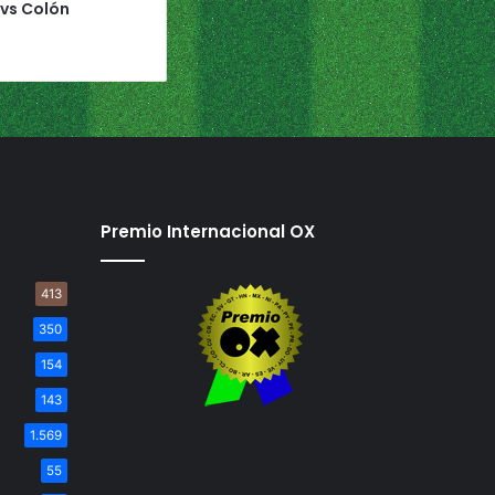
 vs Colón
Premio Internacional OX
413
350
154
143
1.569
55