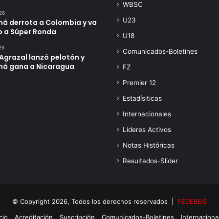
WBSC
26
U23
á derrota a Colombia y va
o a Súper Ronda
U18
26
Comunicados-Boletines
Agrazal lanzó pelotón y
á gana a Nicaragua
FZ
Premier 12
Estadísiticas
Internacionales
Líderes Activos
Notas Históricas
Resultados-Slider
© Copyright 2026, Todos los derechos reservados |
FEDEBEIS
cio
Acreditación
Suscripción
Comunicados-Boletines
Internaciona