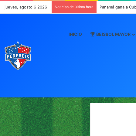
jueves, agosto 6 2026
Noticias de última hora
Panamá gana a Cub
INICIO
BEISBOL MAYOR