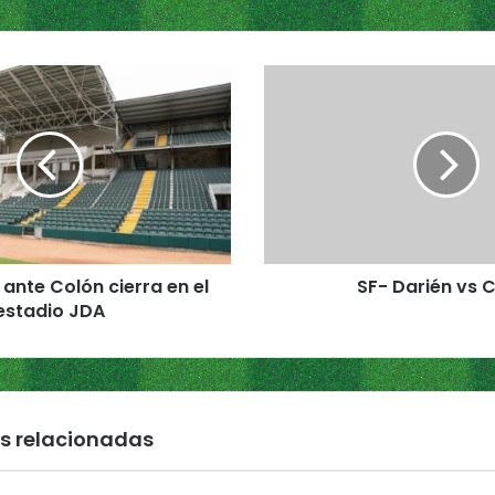
S
F
-
D
a
r
i
é
n
 ante Colón cierra en el
SF- Darién vs 
v
estadio JDA
s
C
o
l
ó
n
s relacionadas