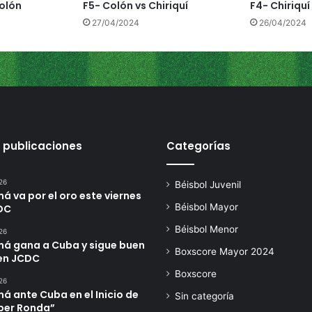
Colón
F5- Colón vs Chiriquí
F4- Chiriquí
27/04/2024
26/04/2024
 publicaciones
Categorías
26
Béisbol Juvenil
 va por el oro este viernes
Béisbol Mayor
DC
Béisbol Menor
26
á gana a Cuba y sigue buen
Boxscore Mayor 2024
en JCDC
Boxscore
26
 ante Cuba en el Inicio de
Sin categoría
úper Ronda”