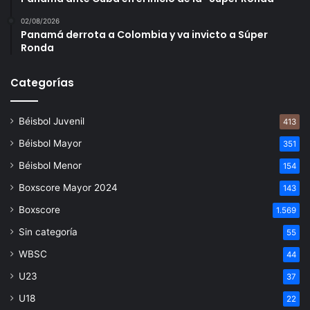
02/08/2026
Panamá derrota a Colombia y va invicto a Súper
Ronda
Categorías
Béisbol Juvenil
413
Béisbol Mayor
351
Béisbol Menor
154
Boxscore Mayor 2024
143
Boxscore
1.569
Sin categoría
55
WBSC
44
U23
37
U18
22