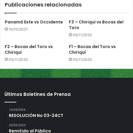
Publicaciones relacionadas
o
i
r
i
Panamá Este vs Occidente
F3 – Chiriquí vs Bocas del
q
Toro
10/10/2021
u
05/11/2020
í
F2 – Bocas del Toro vs
F1 – Bocas del Toro vs
Chiriquí
Chiriquí
05/11/2020
05/11/2020
Últimos Boletines de Prensa
12/03/2024
RESOLUCIÓN No 03-24CT
20/02/2024
Remitido al Público