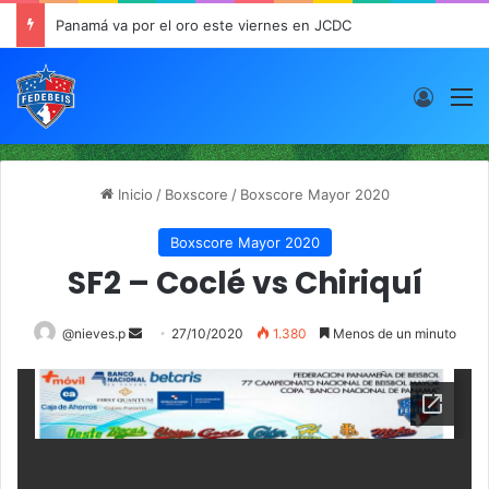
Panamá va por el oro este viernes en JCDC
Acces
M
Inicio
/
Boxscore
/
Boxscore Mayor 2020
Boxscore Mayor 2020
SF2 – Coclé vs Chiriquí
@nieves.p
S
27/10/2020
1.380
Menos de un minuto
e
n
d
a
n