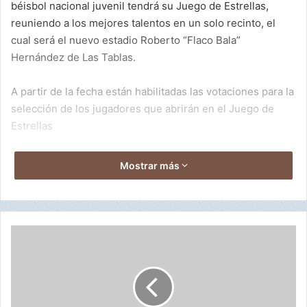
béisbol nacional juvenil tendrá su Juego de Estrellas,
reuniendo a los mejores talentos en un solo recinto, el
cual será el nuevo estadio Roberto “Flaco Bala”
Hernández de Las Tablas.
A partir de la fecha están habilitadas las votaciones para la
selección de los jugadores que abrirán en el Juego de
Estrellas
La selección de los jugadores abridores, están a cargo de
Mostrar más
los aficionados, quienes pueden votar a través de
fedebeis.com.pa, bajo la reglamentación establecida para
esta competencia.
8
Los equipos se dividirán en Estrellas Rojas y Azules,
4
-
cada uno tendrá ocho posiciones
B
ofensivas/defensivas y para los lanzadores y cada
o
posición tendrá una lista de jugadores nominados.
c