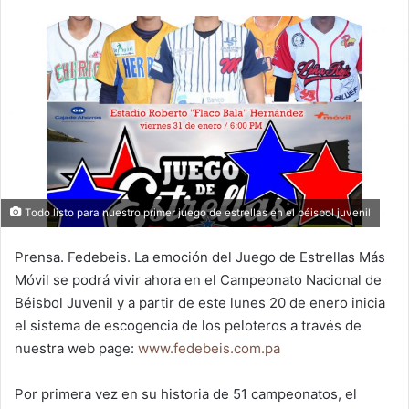
n
d
a
n
e
m
a
i
l
Todo listo para nuestro primer juego de estrellas en el béisbol juvenil
Prensa. Fedebeis. La emoción del Juego de Estrellas Más
Móvil se podrá vivir ahora en el Campeonato Nacional de
Béisbol Juvenil y a partir de este lunes 20 de enero inicia
el sistema de escogencia de los peloteros a través de
nuestra web page:
www.fedebeis.com.pa
Por primera vez en su historia de 51 campeonatos, el