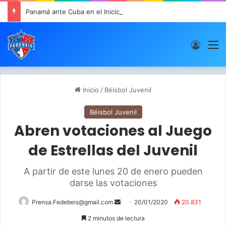
Panamá ante Cuba en el Inicio de la “Súper Ronda”
Acces
M
Inicio
/
Béisbol Juvenil
Béisbol Juvenil
Abren votaciones al Juego
de Estrellas del Juvenil
A partir de este lunes 20 de enero pueden
darse las votaciones
Prensa.Fedebeis@gmail.com
S
20/01/2020
20.831
e
2 minutos de lectura