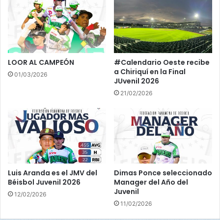
Panamá Metro, Panamá Oeste y Panamá Este y las
Estrellas Azules; Bocas del Toro, Chiriquí, Herrera, Los
Santos, Veraguas y Occidente.
6. Los jugadores que en cada una de las posiciones que
LOOR AL CAMPEÓN
#Calendario Oeste recibe
más votos obtengan, serán los abridores en el Juego de
a Chiriquí en la Final
01/03/2026
las Estrellas. En caso de algún empate, el jugador con
JUvenil 2026
mejor registro en las estadísticas de la serie Regular, será
21/02/2026
el escogido.
El Juego de las Estrellas, se jugará a las 7:00 p.m., y como
preámbulo del mismo se escenificará el Home Run Derby,
el cual está programada para iniciar a las 6:00 p.m., con la
participación de los mejores jonroneros del torneo. Los
Luis Aranda es el JMV del
Dimas Ponce seleccionado
participantes en el Home Run Derby, serán designados
Béisbol Juvenil 2026
Manager del Año del
por la Comisión Técnica y cada novena; Rojo y Azul,
Juvenil
12/02/2026
contarán con cuatro representantes.
11/02/2026