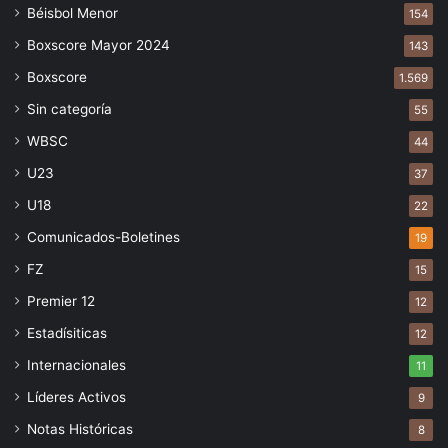
Béisbol Menor
154
Boxscore Mayor 2024
143
Boxscore
1.569
Sin categoría
55
WBSC
44
U23
37
U18
22
Comunicados-Boletines
19
FZ
15
Premier 12
12
Estadísiticas
12
Internacionales
11
Líderes Activos
9
Notas Históricas
8