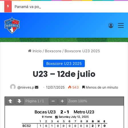
Panamá va por el oro este viernes en JCDC
Acces
M
Inicio
/
Boxscore
/
Boxscore U23 2025
Boxscore U23 2025
U23 – 12de julio
@nieves.p
S
12/07/2025
543
Menos de un minuto
e
n
Página
1
/
1
Zoom
100%
d
a
n