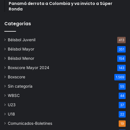
Panamá derrota a Colombia y va invicto a Súper
Ronda
Categorías
Béisbol Juvenil
413
Béisbol Mayor
351
Béisbol Menor
154
Boxscore Mayor 2024
143
Boxscore
1.569
Sin categoría
55
WBSC
44
U23
37
U18
22
Comunicados-Boletines
19