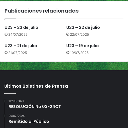
l
2
Publicaciones relacionadas
U
5
1
2
U23 – 23 de julio
U23 – 22 de julio
d
e
24/07/2025
22/07/2025
c
U23 – 21 de julio
U23 – 19 de julio
a
Página
1
/
1
Zoom
100%
r
21/07/2025
19/07/2025
a
Página
1
/
3
Zoom
100%
a
l
C
a
Últimos Boletines de Prensa
m
p
e
12/03/2024
RESOLUCIÓN No 03-24CT
o
n
20/02/2024
a
Remitido al Público
t