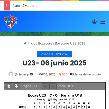
Panamá va por el oro este viernes en JCDC
Acces
M
Inicio
/
Boxscore
/
Boxscore U23 2025
Boxscore U23 2025
U23- 06 junio 2025
@nieves.p
S
06/06/2025
550
Menos de un minuto
e
n
Página
1
/
1
Zoom
100%
d
a
n