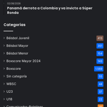
02/08/2026
Panamá derrota a Colombia y va invicto a Súper
Ronda
Categorías
Béisbol Juvenil
413
Béisbol Mayor
351
Béisbol Menor
154
Boxscore Mayor 2024
143
Boxscore
1.569
Sin categoría
55
WBSC
44
U23
37
U18
22
Comunicados-Boletines