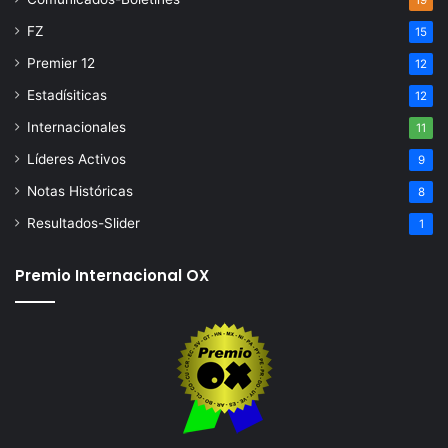
19
FZ
15
Premier 12
12
Estadísiticas
12
Internacionales
11
Líderes Activos
9
Notas Históricas
8
Resultados-Slider
1
Premio Internacional OX