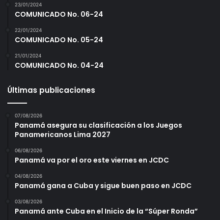
o
23/01/2024
COMUNICADO No. 06-24
M
u
22/01/2024
n
COMUNICADO No. 05-24
d
i
21/01/2024
COMUNICADO No. 04-24
a
l
Últimas publicaciones
07/08/2026
Panamá asegura su clasificación a los Juegos
Panamericanos Lima 2027
06/08/2026
Panamá va por el oro este viernes en JCDC
Página
1
/
3
Zoom
100%
04/08/2026
Panamá gana a Cuba y sigue buen paso en JCDC
03/08/2026
Panamá ante Cuba en el Inicio de la “Súper Ronda”