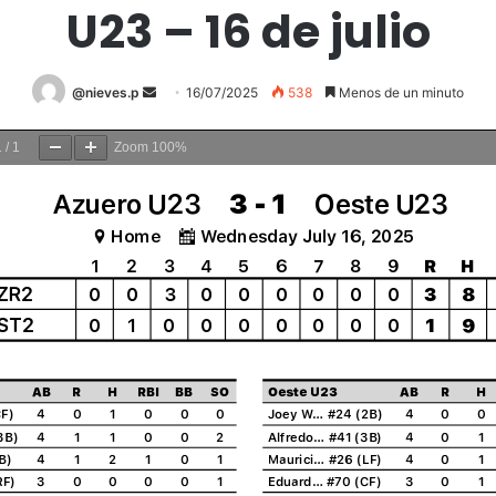
U23 – 16 de julio
@nieves.p
S
16/07/2025
538
Menos de un minuto
e
n
1
/
1
Zoom
100%
d
a
n
e
m
a
i
l