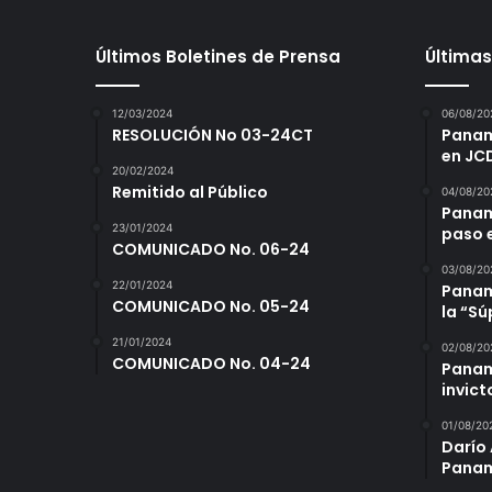
M
u
Últimos Boletines de Prensa
Últimas
n
d
i
12/03/2024
06/08/20
a
RESOLUCIÓN No 03-24CT
Panamá
l
en JC
U
20/02/2024
Remitido al Público
04/08/20
1
Panam
2
23/01/2024
paso 
COMUNICADO No. 06-24
03/08/20
22/01/2024
Panamá
COMUNICADO No. 05-24
la “S
21/01/2024
02/08/20
COMUNICADO No. 04-24
Panam
invict
01/08/20
Darío 
Panam