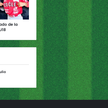
tado de la
U18
ulio