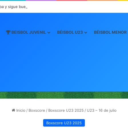
ba y sigue buen paso en JCDC
BEISBOL JUVENIL
BÉISBOL U23
BÉISBOL MENOR
Inicio
/
Boxscore
/
Boxscore U23 2025
/
U23 – 16 de julio
Boxscore U23 2025