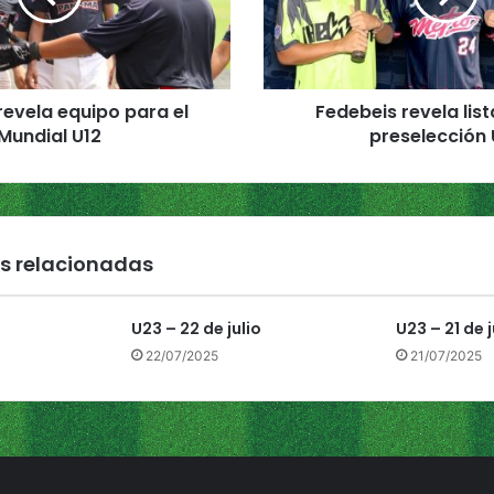
e
i
s
r
revela equipo para el
Fedebeis revela lis
e
Mundial U12
preselección 
v
e
l
a
l
i
s relacionadas
s
t
a
U23 – 22 de julio
U23 – 21 de j
d
22/07/2025
21/07/2025
o
d
e
l
a
p