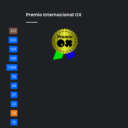
Premio Internacional OX
413
350
154
143
1.569
55
44
37
22
19
15