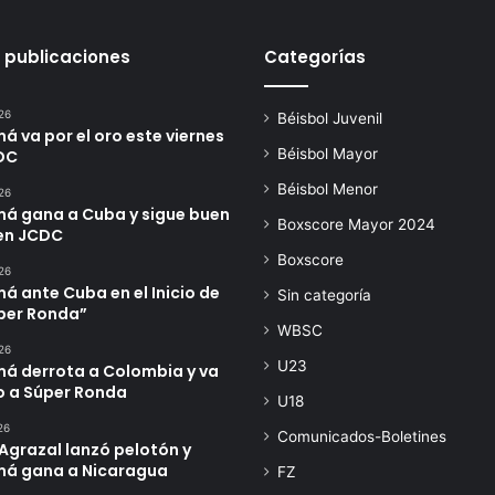
r
e
 publicaciones
Categorías
s
e
l
26
Béisbol Juvenil
e
 va por el oro este viernes
c
Béisbol Mayor
DC
c
Béisbol Menor
26
i
á gana a Cuba y sigue buen
ó
Boxscore Mayor 2024
en JCDC
n
Boxscore
U
26
1
 ante Cuba en el Inicio de
Sin categoría
úper Ronda”
8
WBSC
26
U23
á derrota a Colombia y va
o a Súper Ronda
U18
26
Comunicados-Boletines
Agrazal lanzó pelotón y
á gana a Nicaragua
FZ