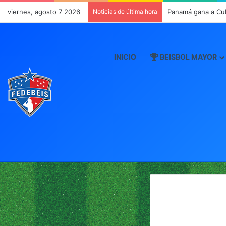
viernes, agosto 7 2026
Noticias de última hora
Panamá gana a Cu
INICIO
BEISBOL MAYOR