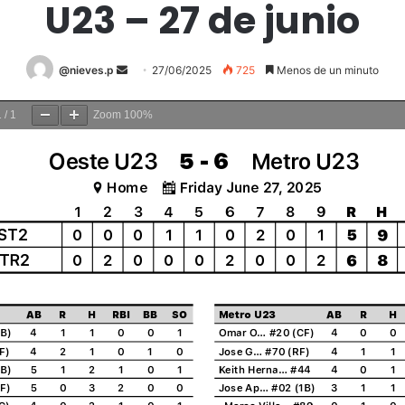
U23 – 27 de junio
@nieves.p
S
27/06/2025
725
Menos de un minuto
e
n
1
/
1
Zoom
100%
d
a
n
e
m
a
i
l