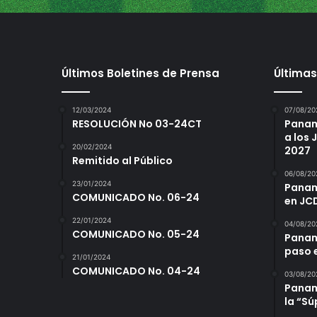
i
g
u
e
Últimos Boletines de Prensa
Últimas
c
o
n
12/03/2024
07/08/20
e
RESOLUCIÓN No 03-24CT
Panam
n
a los
t
20/02/2024
2027
Remitido al Público
r
06/08/20
e
23/01/2024
Panamá
n
COMUNICADO No. 06-24
en JC
a
22/01/2024
m
04/08/20
COMUNICADO No. 05-24
i
Panam
paso 
e
21/01/2024
n
COMUNICADO No. 04-24
03/08/20
t
Panamá
o
la “S
s