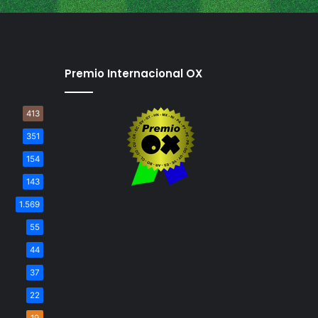
Premio Internacional OX
413
351
154
143
1.569
55
44
37
22
19