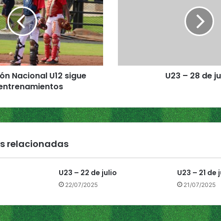
3
–
2
8
d
e
j
ón Nacional U12 sigue
U23 – 28 de j
u
entrenamientos
n
i
o
s relacionadas
U23 – 22 de julio
U23 – 21 de j
22/07/2025
21/07/2025