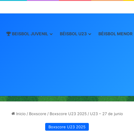
oro este viernes en JCDC
BEISBOL JUVENIL
BÉISBOL U23
BÉISBOL MENOR
Inicio
/
Boxscore
/
Boxscore U23 2025
/
U23 – 27 de junio
Boxscore U23 2025