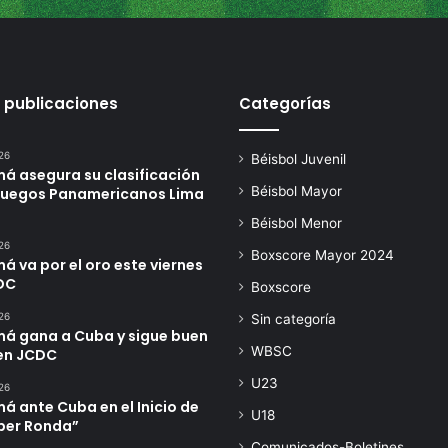
 publicaciones
Categorías
26
Béisbol Juvenil
á asegura su clasificación
Béisbol Mayor
 Juegos Panamericanos Lima
Béisbol Menor
26
Boxscore Mayor 2024
 va por el oro este viernes
DC
Boxscore
26
Sin categoría
á gana a Cuba y sigue buen
WBSC
en JCDC
U23
26
 ante Cuba en el Inicio de
U18
úper Ronda”
Comunicados-Boletines