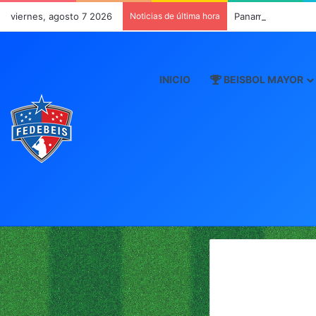
viernes, agosto 7 2026
Noticias de última hora
Panamá va por el 
INICIO
BEISBOL MAYOR