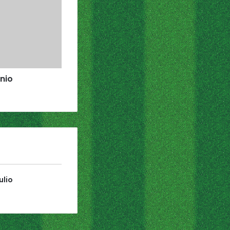
unio
ulio