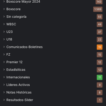
Boxscore Mayor 2024
143
Boxscore
1.569
Sin categoría
55
WBSC
44
U23
37
U18
22
Comunicados-Boletines
19
FZ
15
Premier 12
12
Estadísiticas
12
Internacionales
11
Líderes Activos
9
Notas Históricas
8
Resultados-Slider
1