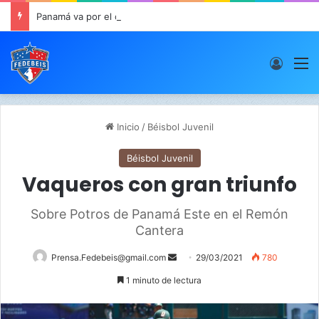
Panamá va por el oro este viernes en JCDC
Acces
M
Inicio
/
Béisbol Juvenil
Béisbol Juvenil
Vaqueros con gran triunfo
Sobre Potros de Panamá Este en el Remón
Cantera
Prensa.Fedebeis@gmail.com
S
29/03/2021
780
e
1 minuto de lectura
n
d