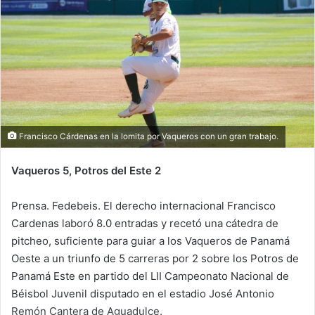
a
n
e
m
a
i
l
Francisco Cárdenas en la lomita por Vaqueros con un gran trabajo.
Vaqueros 5, Potros del Este 2
Prensa. Fedebeis. El derecho internacional Francisco
Cardenas laboró 8.0 entradas y recetó una cátedra de
pitcheo, suficiente para guiar a los Vaqueros de Panamá
Oeste a un triunfo de 5 carreras por 2 sobre los Potros de
Panamá Este en partido del LII Campeonato Nacional de
Béisbol Juvenil disputado en el estadio José Antonio
Remón Cantera de Aguadulce.