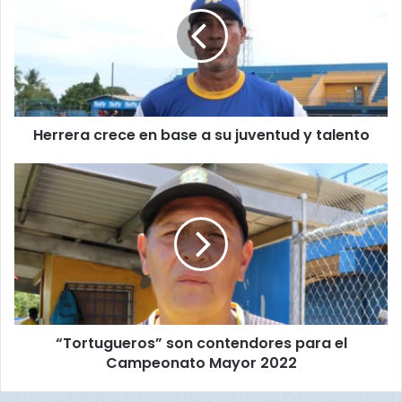
r
r
e
r
a
Download
c
r
Herrera crece en base a su juventud y talento
e
c
e
“
e
T
n
o
b
r
a
t
s
u
e
g
a
u
s
e
“Tortugueros” son contendores para el
u
r
j
Campeonato Mayor 2022
o
u
s
v
”