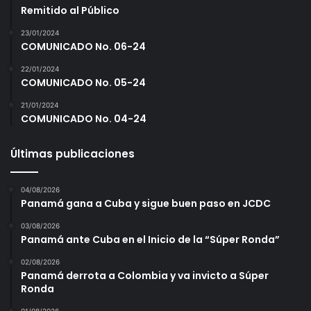
a
Remitido al Público
m
23/01/2024
p
COMUNICADO No. 06-24
e
o
22/01/2024
n
COMUNICADO No. 05-24
a
21/01/2024
t
COMUNICADO No. 04-24
o
M
Últimas publicaciones
a
y
o
04/08/2026
r
Panamá gana a Cuba y sigue buen paso en JCDC
2
0
03/08/2026
Panamá ante Cuba en el Inicio de la “Súper Ronda”
2
2
02/08/2026
Panamá derrota a Colombia y va invicto a Súper
Ronda