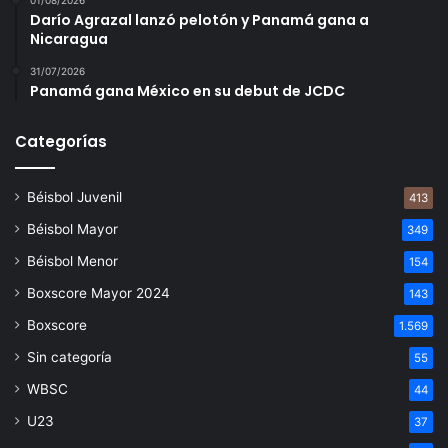
01/08/2026
Darío Agrazal lanzó pelotón y Panamá gana a
Nicaragua
31/07/2026
Panamá gana México en su debut de JCDC
Categorías
Béisbol Juvenil
413
Béisbol Mayor
349
Béisbol Menor
154
Boxscore Mayor 2024
143
Boxscore
1.569
Sin categoría
55
WBSC
44
U23
37