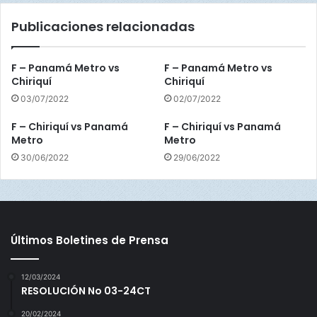
e
s
Publicaciones relacionadas
n
o
t
n
u
c
F – Panamá Metro vs
F – Panamá Metro vs
d
o
Chiriquí
Chiriquí
y
n
03/07/2022
02/07/2022
t
t
a
e
F – Chiriquí vs Panamá
F – Chiriquí vs Panamá
l
n
Metro
Metro
e
d
30/06/2022
29/06/2022
n
o
t
r
o
e
s
p
a
Últimos Boletines de Prensa
r
a
12/03/2024
e
RESOLUCIÓN No 03-24CT
l
C
20/02/2024