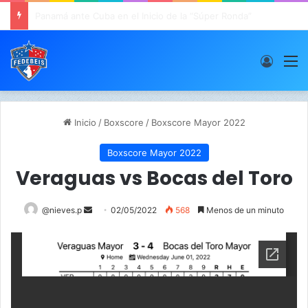
Panamá derrota a Colombia y va invicto a Súper Ronda
Acces
M
Inicio
/
Boxscore
/
Boxscore Mayor 2022
Boxscore Mayor 2022
Veraguas vs Bocas del Toro
@nieves.p
S
02/05/2022
568
Menos de un minuto
e
n
d
a
n