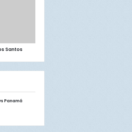
os Santos
í vs Panamá