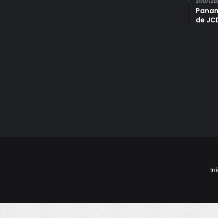
31/07/20
Panam
de JC
Ini