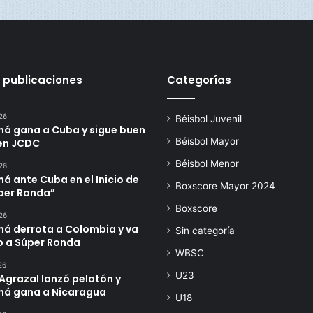
 publicaciones
Categorías
26
Béisbol Juvenil
á gana a Cuba y sigue buen
Béisbol Mayor
en JCDC
Béisbol Menor
26
 ante Cuba en el Inicio de
Boxscore Mayor 2024
úper Ronda”
Boxscore
26
á derrota a Colombia y va
Sin categoría
o a Súper Ronda
WBSC
26
U23
Agrazal lanzó pelotón y
á gana a Nicaragua
U18