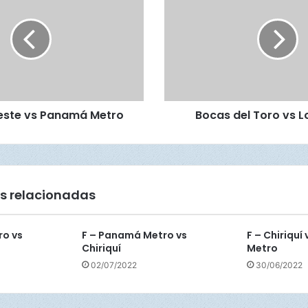
c
a
s
d
e
l
T
ste vs Panamá Metro
Bocas del Toro vs L
o
r
o
v
s
L
s relacionadas
o
s
S
ro vs
F – Panamá Metro vs
F – Chiriqu
a
Chiriquí
Metro
n
02/07/2022
30/06/2022
t
o
s