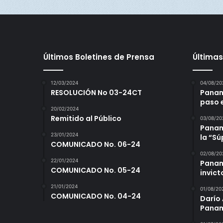
o
Últimos Boletines de Prensa
Últimas
12/03/2024
04/08/20
RESOLUCIÓN No 03-24CT
Panam
paso 
20/02/2024
Remitido al Público
03/08/20
Panamá
23/01/2024
la “S
COMUNICADO No. 06-24
02/08/20
22/01/2024
Panam
COMUNICADO No. 05-24
invict
21/01/2024
01/08/20
COMUNICADO No. 04-24
Darío 
Panam