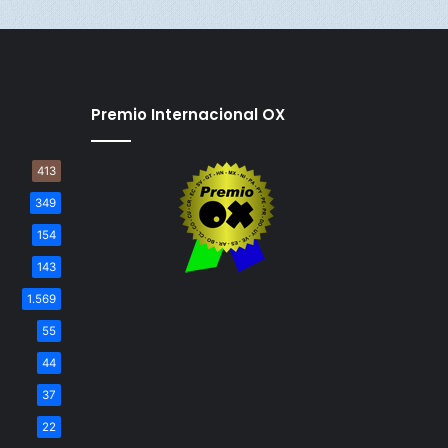
Premio Internacional OX
413
349
154
143
1.569
55
44
37
22