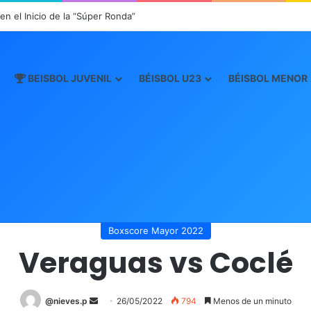
n el Inicio de la “Súper Ronda”
BEISBOL JUVENIL
BÉISBOL U23
BÉISBOL MENOR
Inicio
/
Boxscore
/
Boxscore Mayor 2022
/
Veraguas vs Coclé
Boxscore Mayor 2022
Veraguas vs Coclé
@nieves.p
S
26/05/2022
794
Menos de un minuto