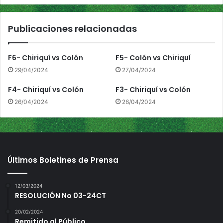
s
d
Publicaciones relacionadas
e
l
T
F6- Chiriquí vs Colón
F5- Colón vs Chiriquí
o
29/04/2024
27/04/2024
r
o
F4- Chiriquí vs Colón
F3- Chiriquí vs Colón
26/04/2024
26/04/2024
Últimos Boletines de Prensa
12/03/2024
RESOLUCIÓN No 03-24CT
20/02/2024
Remitido al Público