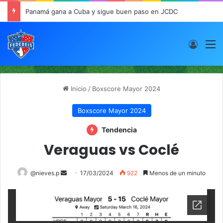
Panamá gana a Cuba y sigue buen paso en JCDC
Acces
M
Inicio
/
Boxscore Mayor 2024
Boxscore Mayor 2024
Tendencia
Veraguas vs Coclé
@nieves.p
S
17/03/2024
922
Menos de un minuto
e
n
d
a