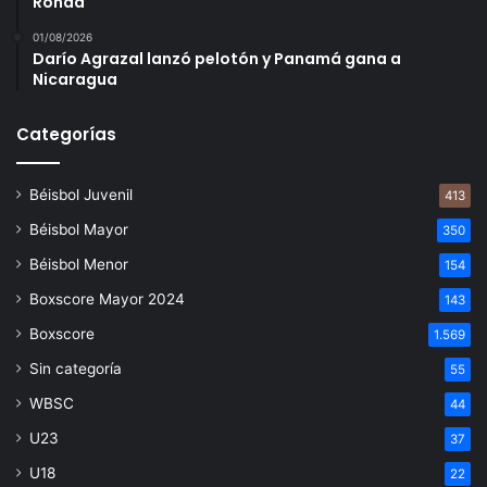
Ronda
01/08/2026
Darío Agrazal lanzó pelotón y Panamá gana a
Nicaragua
Categorías
Béisbol Juvenil
413
Béisbol Mayor
350
Béisbol Menor
154
Boxscore Mayor 2024
143
Boxscore
1.569
Sin categoría
55
WBSC
44
U23
37
U18
22