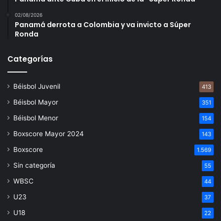
02/08/2026
Panamá derrota a Colombia y va invicto a Súper
Ronda
Categorías
Béisbol Juvenil
413
Béisbol Mayor
351
Béisbol Menor
154
Boxscore Mayor 2024
143
Boxscore
1.569
Sin categoría
55
WBSC
44
U23
37
U18
22