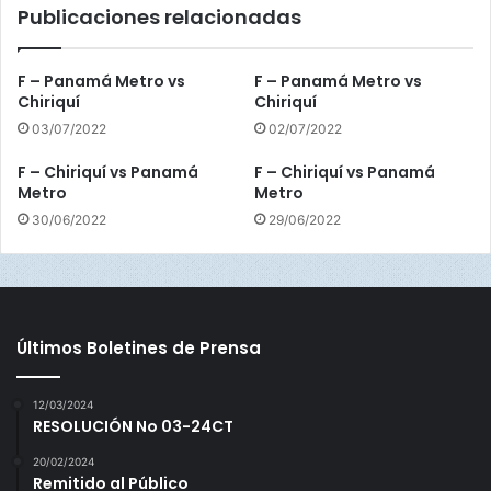
Publicaciones relacionadas
B
o
c
F – Panamá Metro vs
F – Panamá Metro vs
a
Chiriquí
Chiriquí
s
03/07/2022
02/07/2022
d
e
F – Chiriquí vs Panamá
F – Chiriquí vs Panamá
l
Metro
Metro
T
30/06/2022
29/06/2022
o
r
o
Últimos Boletines de Prensa
12/03/2024
RESOLUCIÓN No 03-24CT
20/02/2024
Remitido al Público