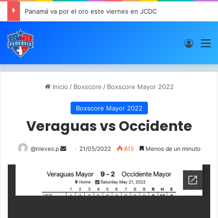
Panamá va por el oro este viernes en JCDC
Acces
M
Inicio
/
Boxscore
/
Boxscore Mayor 2022
Boxscore Mayor 2022
Veraguas vs Occidente
@nieves.p
S
21/05/2022
815
Menos de un minuto
e
n
d
a
n