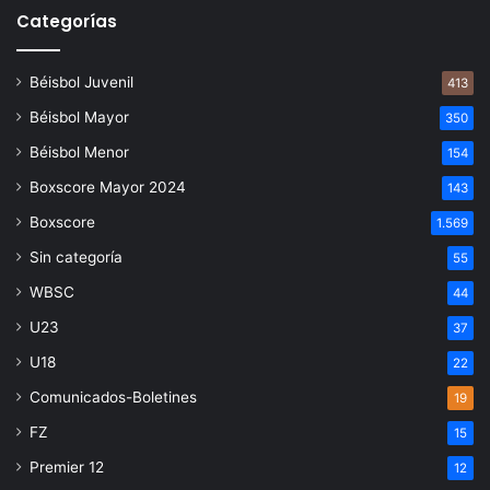
Categorías
Béisbol Juvenil
413
Béisbol Mayor
350
Béisbol Menor
154
Boxscore Mayor 2024
143
Boxscore
1.569
Sin categoría
55
WBSC
44
U23
37
U18
22
Comunicados-Boletines
19
FZ
15
Premier 12
12