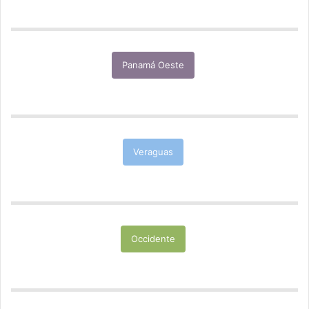
Panamá Oeste
Veraguas
Occidente