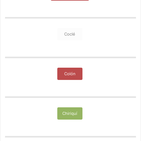
Coclé
Colón
Chiriquí