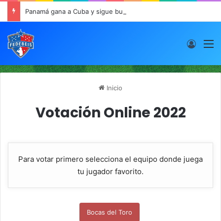
Panamá gana a Cuba y sigue buen paso en JCDC
Acces
M
Inicio
Votación Online 2022
Para votar primero selecciona el equipo donde juega
tu jugador favorito.
Bocas del Toro