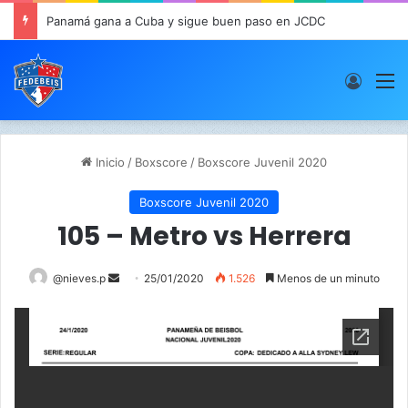
Panamá gana a Cuba y sigue buen paso en JCDC
Acces
M
Inicio
/
Boxscore
/
Boxscore Juvenil 2020
Boxscore Juvenil 2020
105 – Metro vs Herrera
@nieves.p
S
25/01/2020
1.526
Menos de un minuto
e
n
d
a
n