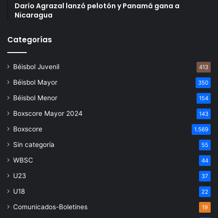
Darío Agrazal lanzó pelotón y Panamá gana a
Nicaragua
Categorías
Béisbol Juvenil
413
Béisbol Mayor
350
Béisbol Menor
154
Boxscore Mayor 2024
143
Boxscore
1.569
Sin categoría
55
WBSC
44
U23
37
U18
22
Comunicados-Boletines
19