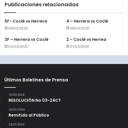
Publicaciones relacionadas
t
e
5F- Coclé vs Herrera
4 – Herrera vs Coclé
06/03/2020
06/03/2020
3F – Herrera vs Coclé
2 – Coclé vs Herrea
03/03/2020
01/03/2020
Últimos Boletines de Prensa
12/03/2024
RESOLUCIÓN No 03-24CT
20/02/2024
Remitido al Público
23/01/2024