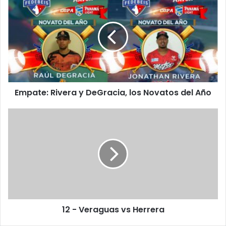
m
p
a
t
e
:
Download
R
i
Empate: Rivera y DeGracia, los Novatos del Año
v
e
r
1
a
2
y
-
D
V
e
e
G
r
r
a
a
g
c
u
12 - Veraguas vs Herrera
i
a
a
s