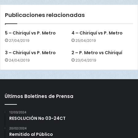
,
v
l
s
Publicaciones relacionadas
o
H
s
e
N
r
5 – Chiriquí vs P. Metro
4 – Chiriquí vs P. Metro
o
r
27/04/2019
25/04/2019
v
e
a
r
3 – Chiriquí vs P. Metro
2 – P. Metro vs Chiriquí
t
a
o
24/04/2019
23/04/2019
s
d
e
l
A
Últimos Boletines de Prensa
ñ
o
12/03/2024
RESOLUCIÓN No 03-24CT
20/02/2024
Remitido al Público