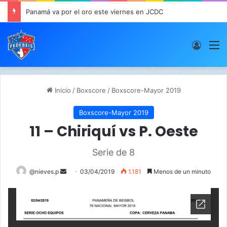
Panamá va por el oro este viernes en JCDC
Acces
M
Inicio
/
Boxscore
/
Boxscore-Mayor 2019
Boxscore-Mayor 2019
11 – Chiriquí vs P. Oeste
Serie de 8
@nieves.p
S
03/04/2019
1.181
Menos de un minuto
e
n
d
a