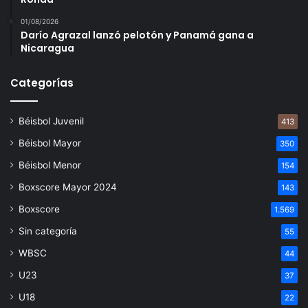
01/08/2026
Darío Agrazal lanzó pelotón y Panamá gana a
Nicaragua
Categorías
Béisbol Juvenil
413
Béisbol Mayor
350
Béisbol Menor
154
Boxscore Mayor 2024
143
Boxscore
1.569
Sin categoría
55
WBSC
44
U23
37
U18
22