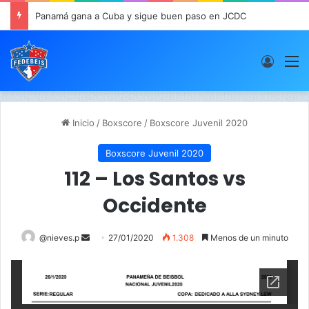
Panamá gana a Cuba y sigue buen paso en JCDC
Acces
M
Inicio
/
Boxscore
/
Boxscore Juvenil 2020
Boxscore Juvenil 2020
112 – Los Santos vs
Occidente
@nieves.p
S
27/01/2020
1.308
Menos de un minuto
e
n
d
a