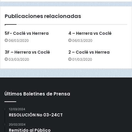
1
C
9
h
Publicaciones relacionadas
-
i
0
r
i
5F- Coclé vs Herrera
4 – Herrera vs Coclé
q
06/03/2020
06/03/2020
u
í
3F – Herrera vs Coclé
2 – Coclé vs Herrea
03/03/2020
01/03/2020
Últimos Boletines de Prensa
12/03/2024
RESOLUCIÓN No 03-24CT
20/02/2024
Remitido al Público