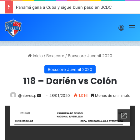
Panamá gana a Cuba y sigue buen paso en JCDC
Acces
M
Inicio
/
Boxscore
/
Boxscore Juvenil 2020
Boxscore Juvenil 2020
118 – Darién vs Colón
@nieves.p
S
28/01/2020
1.016
Menos de un minuto
e
n
d
a
n