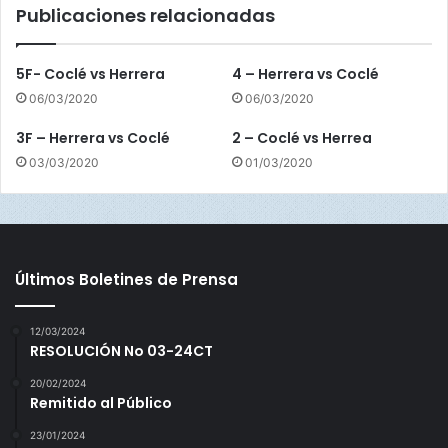
Publicaciones relacionadas
c
i
d
5F- Coclé vs Herrera
4 – Herrera vs Coclé
e
06/03/2020
06/03/2020
n
t
3F – Herrera vs Coclé
2 – Coclé vs Herrea
e
03/03/2020
01/03/2020
Últimos Boletines de Prensa
12/03/2024
RESOLUCIÓN No 03-24CT
20/02/2024
Remitido al Público
23/01/2024