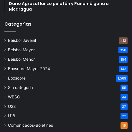
Darío Agrazal lanzó pelotón y Panamá gana a
Nicaragua
Categorías
Béisbol Juvenil
413
Béisbol Mayor
350
Béisbol Menor
154
Boxscore Mayor 2024
143
Boxscore
1.569
Sin categoría
55
WBSC
44
U23
37
U18
22
Comunicados-Boletines
19