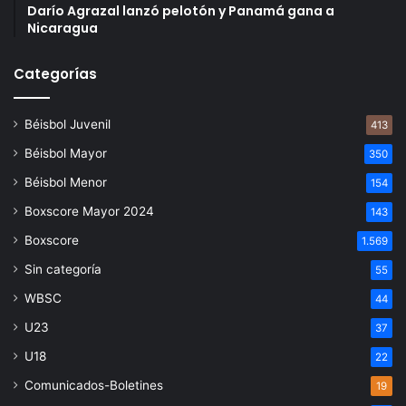
Darío Agrazal lanzó pelotón y Panamá gana a
Nicaragua
Categorías
Béisbol Juvenil
413
Béisbol Mayor
350
Béisbol Menor
154
Boxscore Mayor 2024
143
Boxscore
1.569
Sin categoría
55
WBSC
44
U23
37
U18
22
Comunicados-Boletines
19