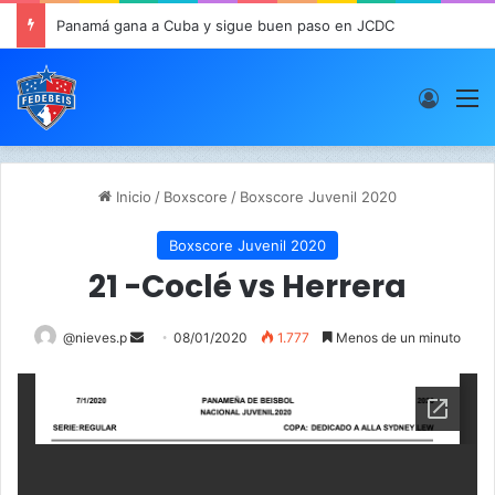
Panamá gana a Cuba y sigue buen paso en JCDC
Acces
M
Inicio
/
Boxscore
/
Boxscore Juvenil 2020
Boxscore Juvenil 2020
21 -Coclé vs Herrera
@nieves.p
S
08/01/2020
1.777
Menos de un minuto
e
n
d
a
n