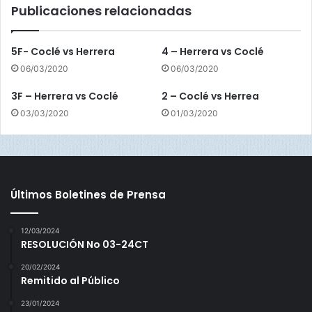
Publicaciones relacionadas
S
a
n
5F- Coclé vs Herrera
4 – Herrera vs Coclé
t
06/03/2020
06/03/2020
o
s
3F – Herrera vs Coclé
2 – Coclé vs Herrea
03/03/2020
01/03/2020
Últimos Boletines de Prensa
12/03/2024
RESOLUCIÓN No 03-24CT
20/02/2024
Remitido al Público
23/01/2024