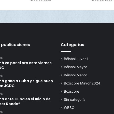
e
A
z
u
e
r
o
 publicaciones
Categorías
26
Béisbol Juvenil
 va por el oro este viernes
Béisbol Mayor
DC
Béisbol Menor
26
á gana a Cuba y sigue buen
Boxscore Mayor 2024
en JCDC
Boxscore
26
 ante Cuba en el Inicio de
Sin categoría
úper Ronda”
WBSC
26