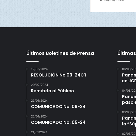
q
u
í
Últimos Boletines de Prensa
Últimas
12/03/2024
06/08/20
RESOLUCIÓN No 03-24CT
Panamá
en JC
20/02/2024
Remitido al Público
04/08/20
Panam
23/01/2024
paso 
COMUNICADO No. 06-24
03/08/20
22/01/2024
Panamá
COMUNICADO No. 05-24
la “S
21/01/2024
02/08/20