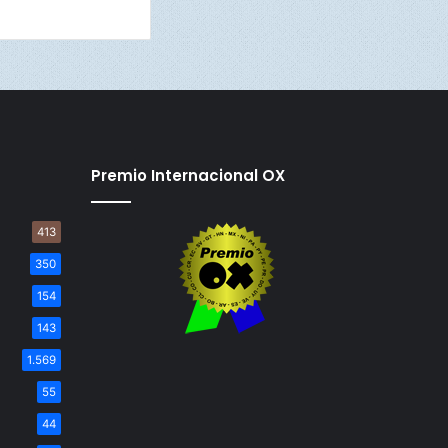
Premio Internacional OX
413
350
154
143
1.569
55
44