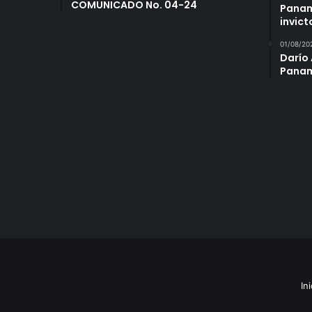
COMUNICADO No. 04-24
Panam
invict
01/08/20
Darío 
Panam
Ini