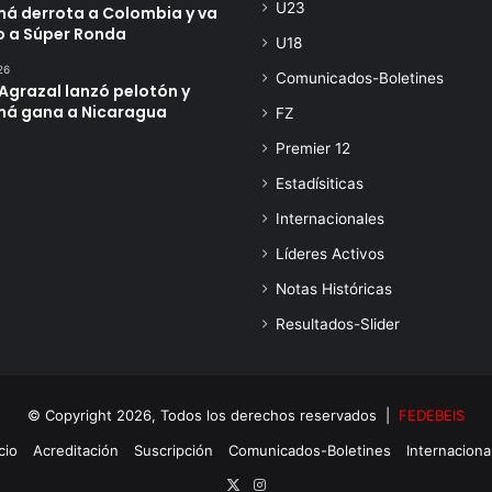
U23
á derrota a Colombia y va
o a Súper Ronda
U18
26
Comunicados-Boletines
Agrazal lanzó pelotón y
á gana a Nicaragua
FZ
Premier 12
Estadísiticas
Internacionales
Líderes Activos
Notas Históricas
Resultados-Slider
© Copyright 2026, Todos los derechos reservados |
FEDEBEIS
cio
Acreditación
Suscripción
Comunicados-Boletines
Internaciona
X
Instagram