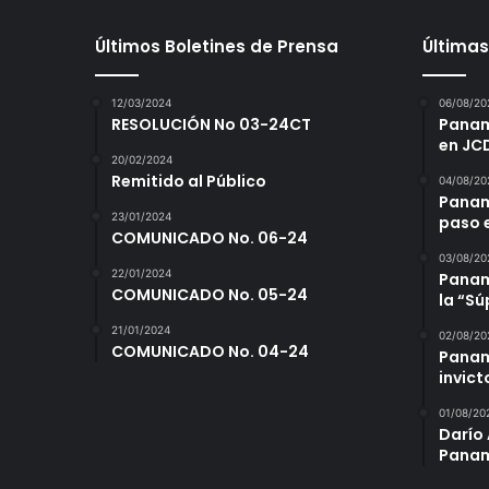
Últimos Boletines de Prensa
Últimas
12/03/2024
06/08/20
RESOLUCIÓN No 03-24CT
Panamá
en JC
20/02/2024
Remitido al Público
04/08/20
Panam
23/01/2024
paso 
COMUNICADO No. 06-24
03/08/20
22/01/2024
Panamá
COMUNICADO No. 05-24
la “S
21/01/2024
02/08/20
COMUNICADO No. 04-24
Panam
invict
01/08/20
Darío 
Panam