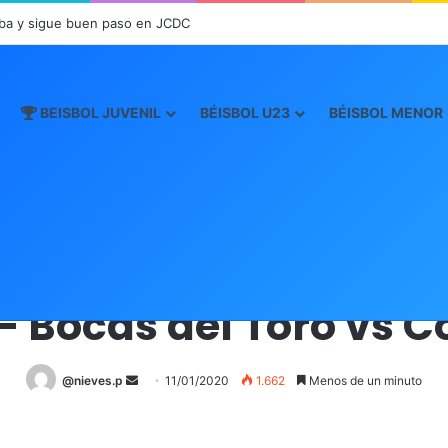
ba y sigue buen paso en JCDC
BEISBOL JUVENIL
BÉISBOL U23
BÉISBOL MENOR
Inicio
/
Boxscore
/
Boxscore Juvenil 2020
/
40 – Bocas del Toro vs Coc
Boxscore Juvenil 2020
– Bocas del Toro vs C
@nieves.p
S
11/01/2020
1.662
Menos de un minuto
e
n