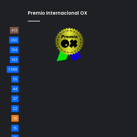
Premio Internacional OX
413
350
154
143
1.569
55
44
37
22
19
15