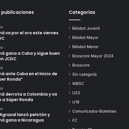
 publicaciones
Categorías
26
Béisbol Juvenil
 va por el oro este viernes
Béisbol Mayor
DC
Béisbol Menor
26
á gana a Cuba y sigue buen
Boxscore Mayor 2024
en JCDC
Boxscore
26
 ante Cuba en el Inicio de
Sin categoría
úper Ronda”
WBSC
26
U23
á derrota a Colombia y va
o a Súper Ronda
U18
26
Comunicados-Boletines
Agrazal lanzó pelotón y
á gana a Nicaragua
FZ