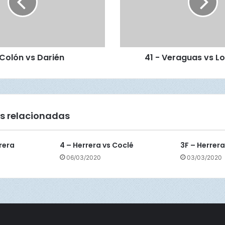
e
r
a
g
u
 Colón vs Darién
41 - Veraguas vs L
a
s
v
s
L
o
s relacionadas
s
S
a
rera
4 – Herrera vs Coclé
3F – Herrera
n
06/03/2020
03/03/2020
t
o
s