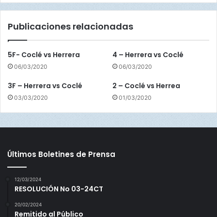
n
d
Publicaciones relacionadas
e
a
l
5F- Coclé vs Herrera
4 – Herrera vs Coclé
c
06/03/2020
06/03/2020
a
m
3F – Herrera vs Coclé
2 – Coclé vs Herrea
p
03/03/2020
01/03/2020
e
ó
n
e
n
a
Últimos Boletines de Prensa
p
e
r
12/03/2024
RESOLUCIÓN No 03-24CT
t
u
20/02/2024
r
Remitido al Público