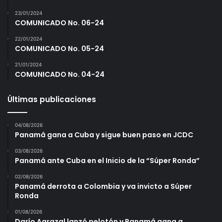
a
23/01/2024
COMUNICADO No. 06-24
22/01/2024
COMUNICADO No. 05-24
21/01/2024
COMUNICADO No. 04-24
Últimas publicaciones
04/08/2026
Panamá gana a Cuba y sigue buen paso en JCDC
03/08/2026
Panamá ante Cuba en el Inicio de la “Súper Ronda”
02/08/2026
Panamá derrota a Colombia y va invicto a Súper
Ronda
01/08/2026
Darío Agrazal lanzó pelotón y Panamá gana a