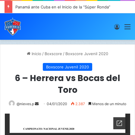
Panamá ante Cuba en el Inicio de la “Súper Ronda”
Acces
M
Inicio
/
Boxscore
/
Boxscore Juvenil 2020
Boxscore Juvenil 2020
6 – Herrera vs Bocas del
Toro
@nieves.p
S
04/01/2020
2.387
Menos de un minuto
e
n
d
a