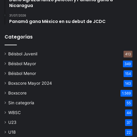
Nicaragua
31/07/2026
Panamá gana México en su debut de JCDC
Categorías
Béisbol Juvenil
413
Béisbol Mayor
349
Béisbol Menor
154
Boxscore Mayor 2024
143
Boxscore
1.569
Sin categoría
55
WBSC
44
U23
37
U18
22