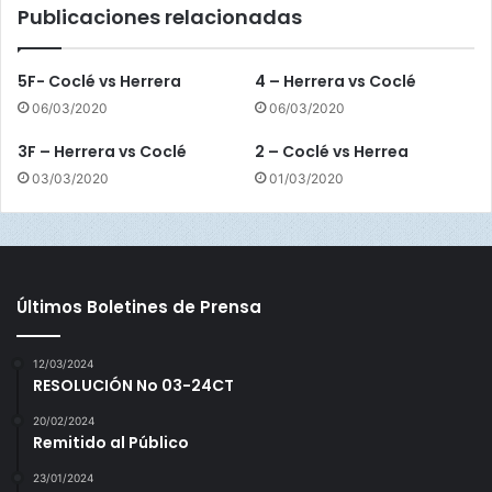
Publicaciones relacionadas
i
é
n
5F- Coclé vs Herrera
4 – Herrera vs Coclé
06/03/2020
06/03/2020
3F – Herrera vs Coclé
2 – Coclé vs Herrea
03/03/2020
01/03/2020
Últimos Boletines de Prensa
12/03/2024
RESOLUCIÓN No 03-24CT
20/02/2024
Remitido al Público
23/01/2024