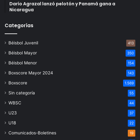
Darío Agrazal lanzó pelotón y Panamá gana a
Nicaragua
Categorías
Béisbol Juvenil
413
Béisbol Mayor
350
Béisbol Menor
154
Boxscore Mayor 2024
143
Boxscore
1.569
Sin categoría
55
WBSC
44
U23
37
U18
22
Comunicados-Boletines
19