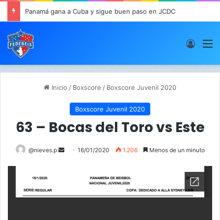
Panamá gana a Cuba y sigue buen paso en JCDC
Acces
M
Inicio
/
Boxscore
/
Boxscore Juvenil 2020
Boxscore Juvenil 2020
63 – Bocas del Toro vs Este
@nieves.p
S
16/01/2020
1.206
Menos de un minuto
e
n
d
a
n