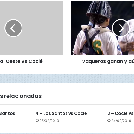
V
a
q
u
e
r
o
s
g
a. Oeste vs Coclé
Vaqueros ganan y aú
a
n
a
n
y
a
s relacionadas
ú
n
r
 Santos
4 – Los Santos vs Coclé
3 – Coclé vs
e
25/02/2019
24/02/2019
s
p