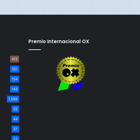
Premio Internacional OX
413
351
154
143
1.569
55
44
37
22