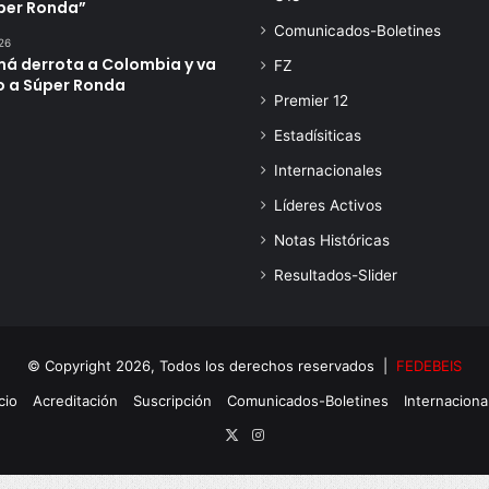
úper Ronda”
Comunicados-Boletines
26
á derrota a Colombia y va
FZ
o a Súper Ronda
Premier 12
Estadísiticas
Internacionales
Líderes Activos
Notas Históricas
Resultados-Slider
© Copyright 2026, Todos los derechos reservados |
FEDEBEIS
cio
Acreditación
Suscripción
Comunicados-Boletines
Internaciona
X
Instagram