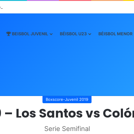
oro este viernes en JCDC
BEISBOL JUVENIL
BÉISBOL U23
BÉISBOL MENOR
Inicio
/
Boxscore
/
Boxscore-Juvenil 2019
/
9 – Los Santos vs Colón
Boxscore-Juvenil 2019
9 – Los Santos vs Coló
Serie Semifinal