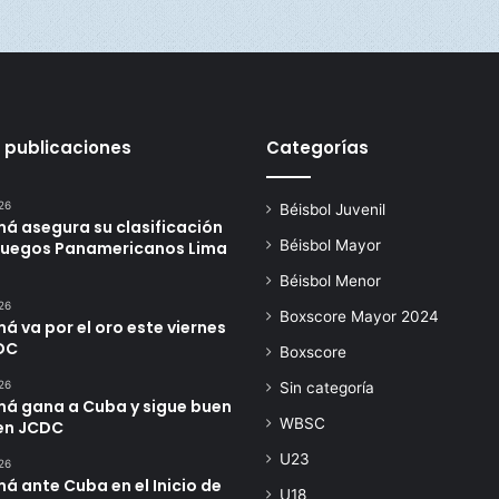
i
r
a
n
 publicaciones
Categorías
26
Béisbol Juvenil
á asegura su clasificación
Béisbol Mayor
 Juegos Panamericanos Lima
Béisbol Menor
26
Boxscore Mayor 2024
 va por el oro este viernes
DC
Boxscore
26
Sin categoría
á gana a Cuba y sigue buen
WBSC
en JCDC
U23
26
 ante Cuba en el Inicio de
U18