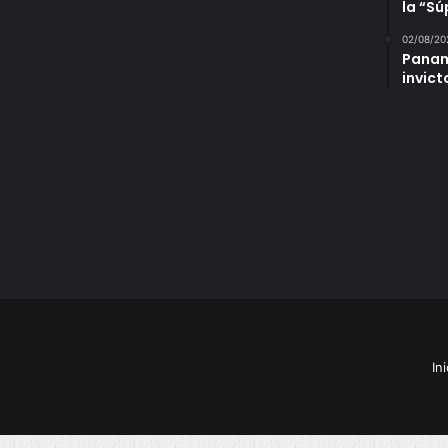
la “S
02/08/20
Panam
invict
Ini