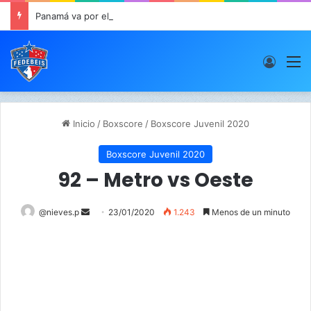
Panamá va por el oro este viernes en JCDC
Acces
M
Inicio
/
Boxscore
/
Boxscore Juvenil 2020
Boxscore Juvenil 2020
92 – Metro vs Oeste
@nieves.p
S
23/01/2020
1.243
Menos de un minuto
e
n
d
a
n