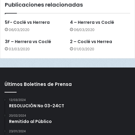
Publicaciones relacionadas
é
n
5F- Coclé vs Herrera
4 – Herrera vs Coclé
06/03/2020
06/03/2020
3F – Herrera vs Coclé
2 – Coclé vs Herrea
03/03/2020
01/03/2020
Últimos Boletines de Prensa
12/03/2024
RESOLUCIÓN No 03-24CT
20/02/2024
Remitido al Público
23/01/2024