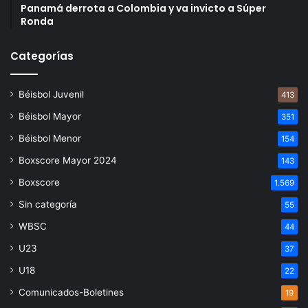
Panamá derrota a Colombia y va invicto a Súper
Ronda
Categorías
Béisbol Juvenil
413
Béisbol Mayor
351
Béisbol Menor
154
Boxscore Mayor 2024
143
Boxscore
1.569
Sin categoría
55
WBSC
44
U23
37
U18
22
Comunicados-Boletines
19