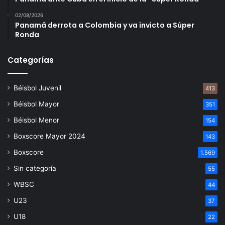
02/08/2026
Panamá derrota a Colombia y va invicto a Súper
Ronda
Categorías
Béisbol Juvenil
413
Béisbol Mayor
351
Béisbol Menor
154
Boxscore Mayor 2024
143
Boxscore
1.569
Sin categoría
55
WBSC
44
U23
37
U18
22