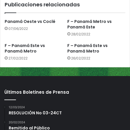
Publicaciones relacionadas
h
i
r
Panamá Oeste vs Coclé
F – Panamá Metro vs
i
Panamá Este
07/06/2022
q
28/02/2022
u
í
F – Panamá Este vs
F – Panamá Este vs
Panamá Metro
Panamá Metro
27/02/2022
26/02/2022
Últimos Boletines de Prensa
12/03/2024
RESOLUCIÓN No 03-24CT
20/02/2024
Remitido al Público