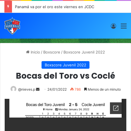
Panamá va por el oro este viernes en JCDC
Acces
M
Inicio
/
Boxscore
/
Boxscore Juvenil 2022
Boxscore Juvenil 2022
Bocas del Toro vs Coclé
@nieves.p
S
24/01/2022
786
Menos de un minuto
e
n
d
a
n