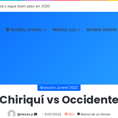
ba y sigue buen paso en JCDC
BEISBOL JUVENIL
BÉISBOL U23
BÉISBOL MENOR
Inicio
/
Boxscore
/
Boxscore Juvenil 2022
/
Chiriquí vs Occidente
Boxscore Juvenil 2022
Chiriquí vs Occident
@nieves.p
S
31/01/2022
653
Menos de un minuto