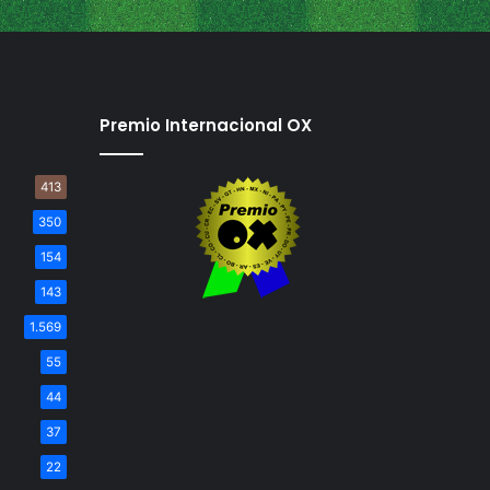
Premio Internacional OX
413
350
154
143
1.569
55
44
37
22