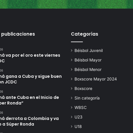
 publicaciones
Categorías
26
Béisbol Juvenil
 va por el oro este viernes
Béisbol Mayor
DC
Béisbol Menor
26
á gana a Cuba y sigue buen
Boxscore Mayor 2024
en JCDC
Boxscore
26
 ante Cuba en el Inicio de
Sin categoría
úper Ronda”
WBSC
26
U23
á derrota a Colombia y va
o a Súper Ronda
U18