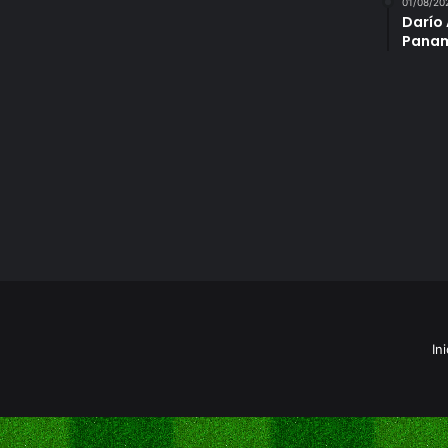
01/08/20
Darío 
Panam
Ini