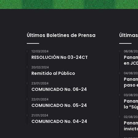
r
o
Últimos Boletines de Prensa
Últimas
12/03/2024
06/08/20
RESOLUCIÓN No 03-24CT
Panamá
en JC
20/02/2024
Remitido al Público
04/08/20
Panam
23/01/2024
paso 
COMUNICADO No. 06-24
03/08/20
22/01/2024
Panamá
COMUNICADO No. 05-24
la “S
21/01/2024
02/08/20
COMUNICADO No. 04-24
Panam
invict