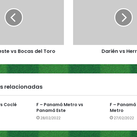
r
i
é
n
v
s
H
te vs Bocas del Toro
Darién vs Her
e
r
r
e
r
a
s relacionadas
s Coclé
F – Panamá Metro vs
F – Panamá
Panamá Este
Metro
28/02/2022
27/02/2022