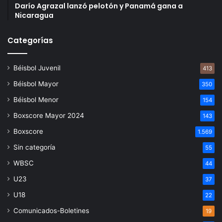
Darío Agrazal lanzó pelotón y Panamá gana a
Nicaragua
Categorías
Béisbol Juvenil
413
Béisbol Mayor
350
Béisbol Menor
154
Boxscore Mayor 2024
143
Boxscore
1.569
Sin categoría
55
WBSC
44
U23
37
U18
22
Comunicados-Boletines
19