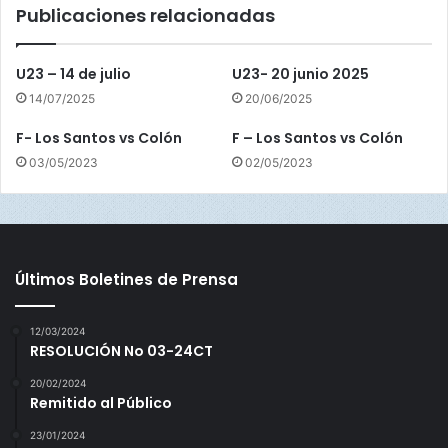
Publicaciones relacionadas
m
á
O
U23 – 14 de julio
U23- 20 junio 2025
e
14/07/2025
20/06/2025
s
t
F- Los Santos vs Colón
F – Los Santos vs Colón
e
03/05/2023
02/05/2023
Últimos Boletines de Prensa
12/03/2024
RESOLUCIÓN No 03-24CT
20/02/2024
Remitido al Público
23/01/2024