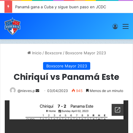
Panamá gana a Cuba y sigue buen paso en JCDC
Acces
M
Inicio
/
Boxscore
/
Boxscore Mayor 2023
Boxscore Mayor 2023
Chiriquí vs Panamá Este
@nieves.p
S
03/04/2023
945
Menos de un minuto
e
n
d
a
n