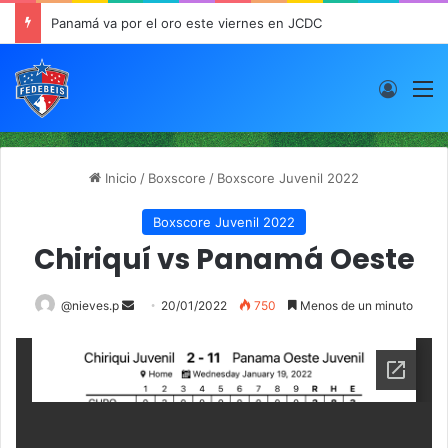
Panamá va por el oro este viernes en JCDC
Acces
M
Inicio
/
Boxscore
/
Boxscore Juvenil 2022
Boxscore Juvenil 2022
Chiriquí vs Panamá Oeste
@nieves.p
S
20/01/2022
750
Menos de un minuto
e
n
d
a
n