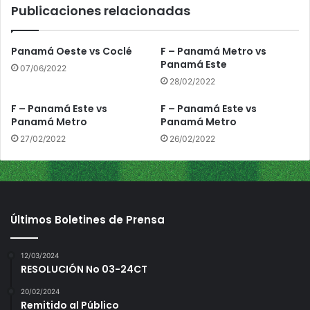
Publicaciones relacionadas
o
c
a
Panamá Oeste vs Coclé
F – Panamá Metro vs
s
Panamá Este
07/06/2022
d
28/02/2022
e
l
F – Panamá Este vs
F – Panamá Este vs
T
Panamá Metro
Panamá Metro
o
27/02/2022
26/02/2022
r
o
Últimos Boletines de Prensa
12/03/2024
RESOLUCIÓN No 03-24CT
20/02/2024
Remitido al Público