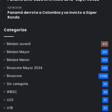
02/08/2026
Panamá derrota a Colombia y va invicto a Súper
Ronda
Categorías
Béisbol Juvenil
413
Béisbol Mayor
351
Béisbol Menor
154
Boxscore Mayor 2024
143
Boxscore
1.569
Sin categoría
55
WBSC
44
U23
37
U18
22