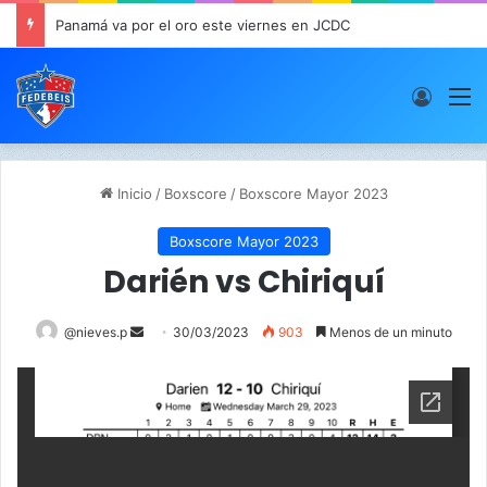
Panamá va por el oro este viernes en JCDC
Acces
M
Inicio
/
Boxscore
/
Boxscore Mayor 2023
Boxscore Mayor 2023
Darién vs Chiriquí
@nieves.p
S
30/03/2023
903
Menos de un minuto
e
n
d
a
n