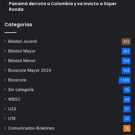
Panamá derrota a Colombia y va invicto a Súper
Ronda
Categorías
Béisbol Juvenil
413
Béisbol Mayor
351
Béisbol Menor
154
Boxscore Mayor 2024
143
Boxscore
1.569
Sin categoría
55
WBSC
44
U23
37
U18
22
Comunicados-Boletines
19