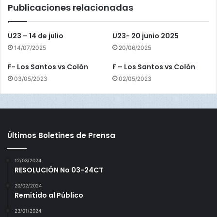
Publicaciones relacionadas
o
ó
n
U23 – 14 de julio
U23- 20 junio 2025
14/07/2025
20/06/2025
F- Los Santos vs Colón
F – Los Santos vs Colón
03/05/2023
02/05/2023
Últimos Boletines de Prensa
12/03/2024
RESOLUCIÓN No 03-24CT
20/02/2024
Remitido al Público
23/01/2024