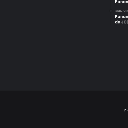
Panam
31/07/20
Panam
de JC
Ini