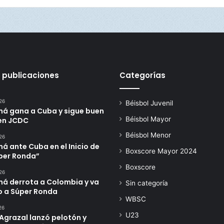
 publicaciones
Categorías
26
Béisbol Juvenil
á gana a Cuba y sigue buen
Béisbol Mayor
en JCDC
Béisbol Menor
26
 ante Cuba en el Inicio de
Boxscore Mayor 2024
úper Ronda”
Boxscore
26
á derrota a Colombia y va
Sin categoría
o a Súper Ronda
WBSC
26
U23
Agrazal lanzó pelotón y