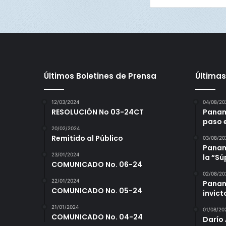
Últimos Boletines de Prensa
Últimas
12/03/2024
04/08/20
RESOLUCIÓN No 03-24CT
Panam
paso 
20/02/2024
Remitido al Público
03/08/20
Panamá
23/01/2024
la “S
COMUNICADO No. 06-24
02/08/20
22/01/2024
Panam
COMUNICADO No. 05-24
invict
21/01/2024
01/08/20
COMUNICADO No. 04-24
Darío 