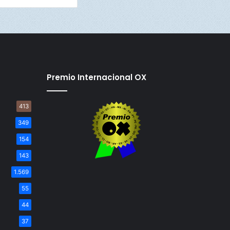
Premio Internacional OX
413
349
154
143
1.569
55
44
37