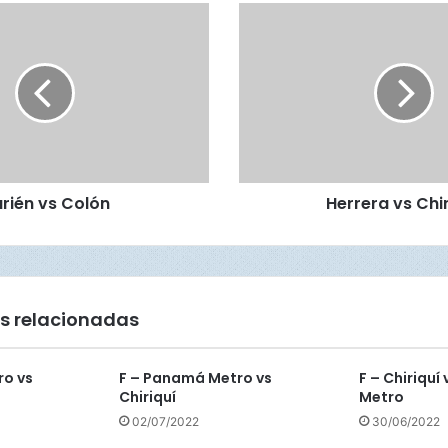
H
e
r
r
e
r
a
v
s
rién vs Colón
Herrera vs Chi
C
h
i
r
i
q
s relacionadas
u
í
ro vs
F – Panamá Metro vs
F – Chiriqu
Chiriquí
Metro
02/07/2022
30/06/2022