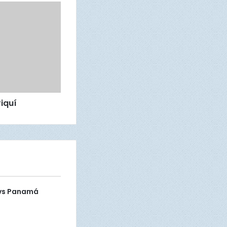
riquí
í vs Panamá