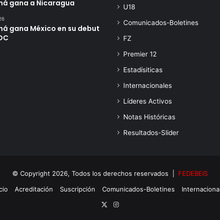
á gana a Nicaragua
U18
26
Comunicados-Boletines
á gana México en su debut
DC
FZ
Premier 12
Estadísiticas
Internacionales
Líderes Activos
Notas Históricas
Resultados-Slider
© Copyright 2026, Todos los derechos reservados |
FEDEBEIS
cio
Acreditación
Suscripción
Comunicados-Boletines
Internaciona
X
Instagram