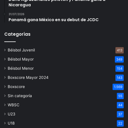
Nicaragua
31/07/2026
Panamá gana México en su debut de JCDC
Categorías
Béisbol Juvenil
413
Béisbol Mayor
349
Béisbol Menor
154
Boxscore Mayor 2024
143
Boxscore
1.569
Sin categoría
55
WBSC
44
U23
37
U18
22