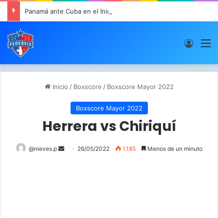
Panamá ante Cuba en el Inicio de la “Súper Ronda”
Acces
M
Inicio
/
Boxscore
/
Boxscore Mayor 2022
Boxscore Mayor 2022
Herrera vs Chiriquí
@nieves.p
S
26/05/2022
1.185
Menos de un minuto
e
n
d
a
n