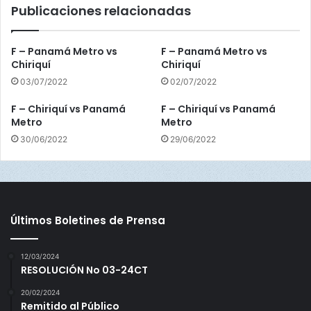
Publicaciones relacionadas
P
a
n
F – Panamá Metro vs
F – Panamá Metro vs
a
Chiriquí
Chiriquí
m
03/07/2022
02/07/2022
á
M
F – Chiriquí vs Panamá
F – Chiriquí vs Panamá
e
Metro
Metro
t
30/06/2022
29/06/2022
r
o
Últimos Boletines de Prensa
12/03/2024
RESOLUCIÓN No 03-24CT
20/02/2024
Remitido al Público