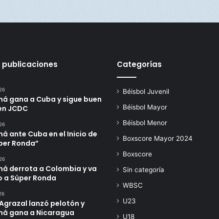
s
 publicaciones
Categorías
26
Béisbol Juvenil
á gana a Cuba y sigue buen
Béisbol Mayor
en JCDC
Béisbol Menor
26
 ante Cuba en el Inicio de
Boxscore Mayor 2024
úper Ronda”
Boxscore
26
á derrota a Colombia y va
Sin categoría
o a Súper Ronda
WBSC
26
U23
Agrazal lanzó pelotón y
á gana a Nicaragua
U18