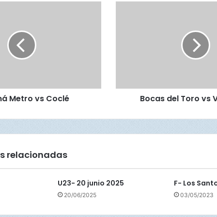
B
o
c
a
s
d
e
l
T
á Metro vs Coclé
Bocas del Toro vs 
o
r
o
v
s
V
s relacionadas
e
r
a
U23- 20 junio 2025
F- Los Sant
g
20/06/2025
03/05/2023
u
a