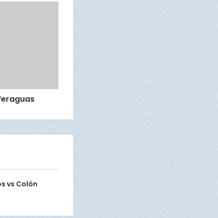
Veraguas
os vs Colón