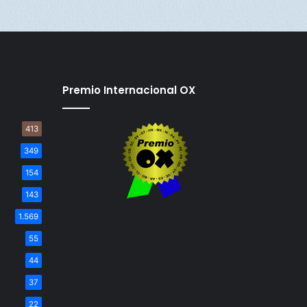
Premio Internacional OX
413
349
154
143
1.569
55
44
37
22