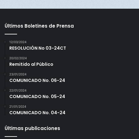
Los jugadores saldrán de su hotel muy temprano después
de desayunar, se inician entrenamientos en los terrenos A
y B del complejo Sport City, tendremos 4 jaulas a
disposición todos los días y si llueve se usarán todas las
Últimos Boletines de Prensa
que posee el complejo.
12/03/2024
Se hará un trabajo de pesas en Sport City, suficiente para
RESOLUCIÓN No 03-24CT
mantener en ritmo a los jugadores y se entrenará duro
20/02/2024
pensando en dejar siempre en alto el nombre de Panamá.
Remitido al Público
23/01/2024
COMUNICADO No. 06-24
22/01/2024
COMUNICADO No. 05-24
21/01/2024
COMUNICADO No. 04-24
Últimas publicaciones