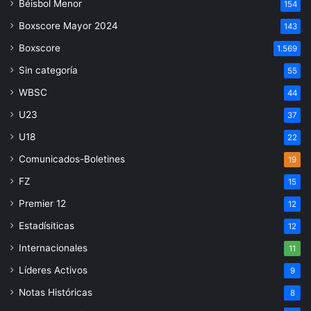
Béisbol Menor
154
Boxscore Mayor 2024
143
Boxscore
1.569
Sin categoría
55
WBSC
44
U23
37
U18
22
Comunicados-Boletines
19
FZ
15
Premier 12
12
Estadísiticas
12
Internacionales
11
Líderes Activos
9
Notas Históricas
8