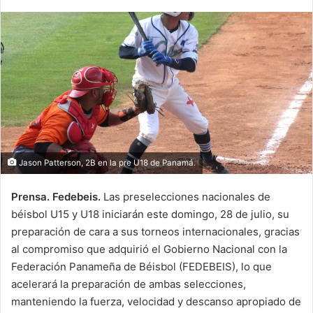
n
d
a
n
e
m
a
i
l
Jason Patterson, 2B en la pre U18 de Panamá.
Prensa. Fedebeis.
Las preselecciones nacionales de
béisbol U15 y U18 iniciarán este domingo, 28 de julio, su
preparación de cara a sus torneos internacionales, gracias
al compromiso que adquirió el Gobierno Nacional con la
Federación Panameña de Béisbol (FEDEBEIS), lo que
acelerará la preparación de ambas selecciones,
manteniendo la fuerza, velocidad y descanso apropiado de