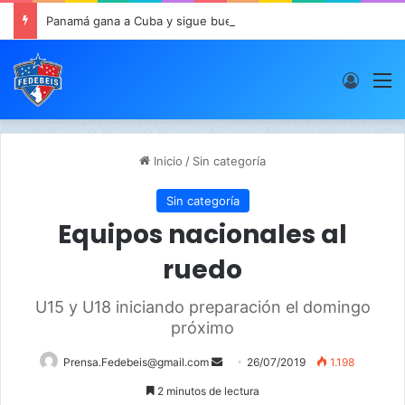
Panamá gana a Cuba y sigue buen paso en JCDC
Acces
M
Inicio
/
Sin categoría
Sin categoría
Equipos nacionales al
ruedo
U15 y U18 iniciando preparación el domingo
próximo
Prensa.Fedebeis@gmail.com
S
26/07/2019
1.198
e
2 minutos de lectura