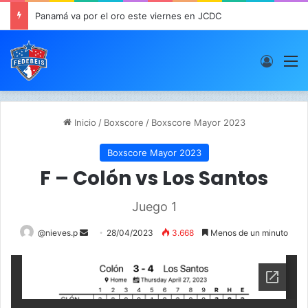
Panamá va por el oro este viernes en JCDC
Acces
M
Inicio
/
Boxscore
/
Boxscore Mayor 2023
Boxscore Mayor 2023
F – Colón vs Los Santos
Juego 1
@nieves.p
S
28/04/2023
3.668
Menos de un minuto
e
n
d
a