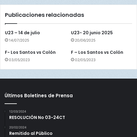
e
s
F
S
Publicaciones relacionadas
i
a
n
n
a
t
U23 – 14 de julio
U23- 20 junio 2025
l
o
14/07/2025
20/06/2025
s
F- Los Santos vs Colón
F – Los Santos vs Colón
03/05/2023
02/05/2023
Últimos Boletines de Prensa
12/03/2024
RESOLUCIÓN No 03-24CT
20/02/2024
Remitido al Público