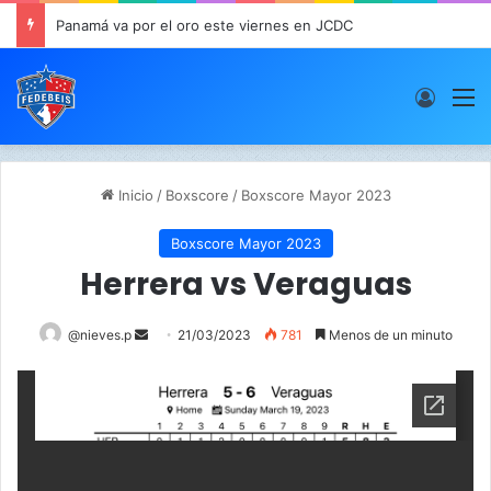
Panamá va por el oro este viernes en JCDC
Acces
M
Inicio
/
Boxscore
/
Boxscore Mayor 2023
Boxscore Mayor 2023
Herrera vs Veraguas
@nieves.p
S
21/03/2023
781
Menos de un minuto
e
n
d
a
n