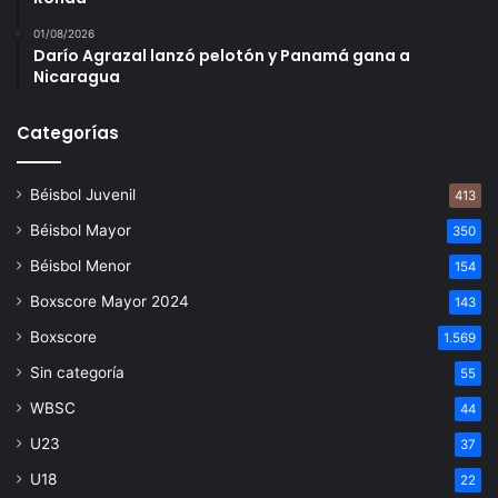
01/08/2026
Darío Agrazal lanzó pelotón y Panamá gana a
Nicaragua
Categorías
Béisbol Juvenil
413
Béisbol Mayor
350
Béisbol Menor
154
Boxscore Mayor 2024
143
Boxscore
1.569
Sin categoría
55
WBSC
44
U23
37
U18
22