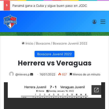
Panamá gana a Cuba y sigue buen paso en JCDC
Acces
M
Inicio
/
Boxscore
/
Boxscore Juvenil 2022
Boxscore Juvenil 2022
Herrera vs Veraguas
@nieves.p
S
16/01/2022
927
Menos de un minuto
e
n
d
a
n