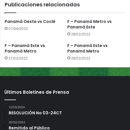
Publicaciones relacionadas
a
m
á
Panamá Oeste vs Coclé
F – Panamá Metro vs
M
Panamá Este
07/06/2022
e
28/02/2022
t
r
F – Panamá Este vs
F – Panamá Este vs
o
Panamá Metro
Panamá Metro
27/02/2022
26/02/2022
Últimos Boletines de Prensa
12/03/2024
RESOLUCIÓN No 03-24CT
20/02/2024
Remitido al Público