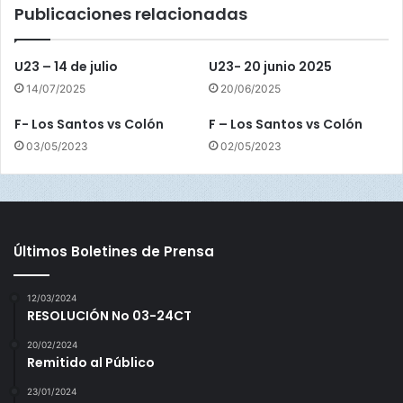
Publicaciones relacionadas
a
s
d
U23 – 14 de julio
U23- 20 junio 2025
e
14/07/2025
20/06/2025
l
T
F- Los Santos vs Colón
F – Los Santos vs Colón
o
03/05/2023
02/05/2023
r
o
Últimos Boletines de Prensa
12/03/2024
RESOLUCIÓN No 03-24CT
20/02/2024
Remitido al Público
23/01/2024