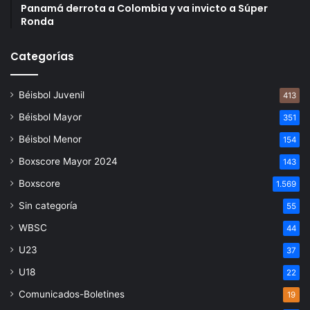
Panamá derrota a Colombia y va invicto a Súper
Ronda
Categorías
Béisbol Juvenil
413
Béisbol Mayor
351
Béisbol Menor
154
Boxscore Mayor 2024
143
Boxscore
1.569
Sin categoría
55
WBSC
44
U23
37
U18
22
Comunicados-Boletines
19