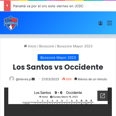
Panamá va por el oro este viernes en JCDC
Acces
M
Inicio
/
Boxscore
/
Boxscore Mayor 2023
Boxscore Mayor 2023
Los Santos vs Occidente
@nieves.p
S
21/03/2023
669
Menos de un minuto
e
n
d
a
n