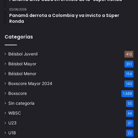
02/08/2026
Panamá derrota a Colombia y va invicto a Súper
Ronda
Categorías
Béisbol Juvenil
413
Béisbol Mayor
351
Béisbol Menor
154
Boxscore Mayor 2024
143
Boxscore
1.569
Sin categoría
55
WBSC
44
U23
37
U18
22