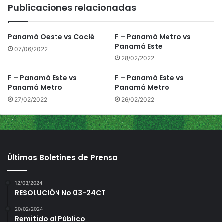
Publicaciones relacionadas
a
n
a
Panamá Oeste vs Coclé
F – Panamá Metro vs
m
Panamá Este
07/06/2022
á
28/02/2022
M
e
F – Panamá Este vs
F – Panamá Este vs
t
Panamá Metro
Panamá Metro
r
27/02/2022
26/02/2022
o
Últimos Boletines de Prensa
12/03/2024
RESOLUCIÓN No 03-24CT
20/02/2024
Remitido al Público