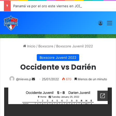
Panamá va por el oro este viernes en JCDC
Acces
M
Inicio
/
Boxscore
/
Boxscore Juvenil 2022
Boxscore Juvenil 2022
Occidente vs Darién
@nieves.p
S
25/01/2022
670
Menos de un minuto
e
n
d
a
n