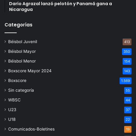
Darío Agrazal lanzó pelotón y Panamá gana a
Nicaragua
Categorías
Béisbol Juvenil
413
Béisbol Mayor
350
Béisbol Menor
154
Boxscore Mayor 2024
143
Boxscore
1.569
Sin categoría
55
WBSC
44
U23
37
U18
22
Comunicados-Boletines
19