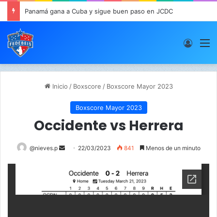
Panamá gana a Cuba y sigue buen paso en JCDC
Acces
M
Inicio
/
Boxscore
/
Boxscore Mayor 2023
Boxscore Mayor 2023
Occidente vs Herrera
@nieves.p
S
22/03/2023
841
Menos de un minuto
e
n
d
a
n