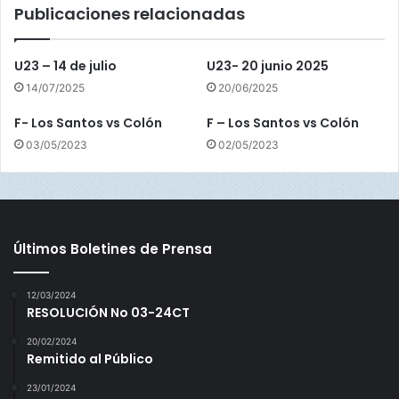
Publicaciones relacionadas
C
o
c
U23 – 14 de julio
U23- 20 junio 2025
l
14/07/2025
20/06/2025
é
F- Los Santos vs Colón
F – Los Santos vs Colón
03/05/2023
02/05/2023
Últimos Boletines de Prensa
12/03/2024
RESOLUCIÓN No 03-24CT
20/02/2024
Remitido al Público
23/01/2024