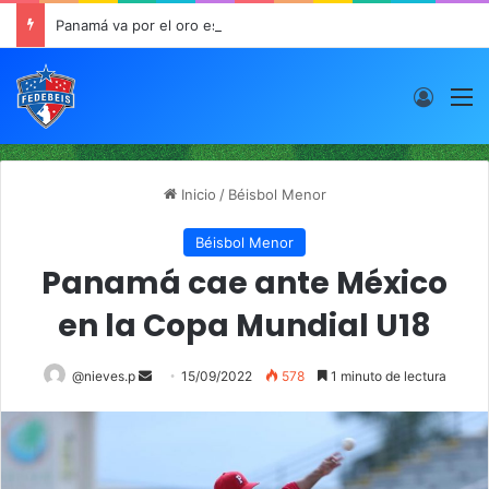
Panamá va por el oro este viernes en JCDC
Acces
M
Inicio
/
Béisbol Menor
Béisbol Menor
Panamá cae ante México
en la Copa Mundial U18
@nieves.p
S
15/09/2022
578
1 minuto de lectura
e
n
d
a