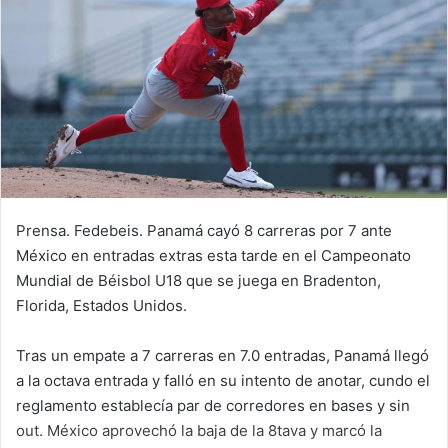
n
e
m
a
i
l
Prensa. Fedebeis. Panamá cayó 8 carreras por 7 ante
México en entradas extras esta tarde en el Campeonato
Mundial de Béisbol U18 que se juega en Bradenton,
Florida, Estados Unidos.
Tras un empate a 7 carreras en 7.0 entradas, Panamá llegó
a la octava entrada y falló en su intento de anotar, cundo el
reglamento establecía par de corredores en bases y sin
out. México aprovechó la baja de la 8tava y marcó la