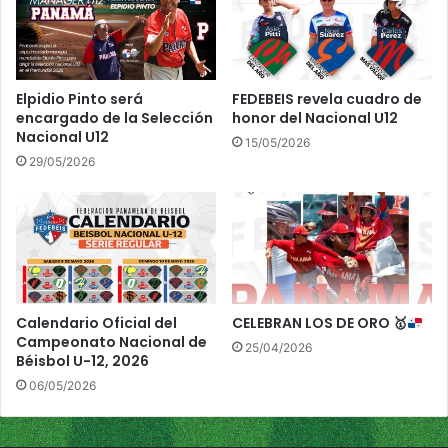
i
n
a
e
l
n
U
p
1
r
Elpidio Pinto será
FEDEBEIS revela cuadro de
8
i
encargado de la Selección
honor del Nacional U12
m
Nacional U12
15/05/2026
e
29/05/2026
r
o
d
e
d
o
b
l
Calendario Oficial del
CELEBRAN LOS DE ORO
🥇
e
Campeonato Nacional de
25/04/2026
t
Béisbol U-12, 2026
a
06/05/2026
n
d
a