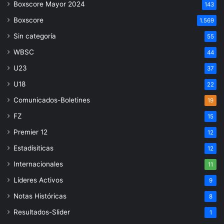
Boxscore Mayor 2024
143
Boxscore
1.569
Sin categoría
55
WBSC
44
U23
37
U18
22
Comunicados-Boletines
19
FZ
15
Premier 12
12
Estadísiticas
12
Internacionales
11
Líderes Activos
9
Notas Históricas
8
Resultados-Slider
1