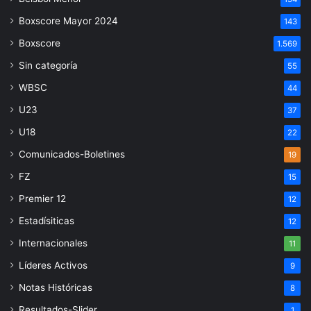
Boxscore Mayor 2024
143
Boxscore
1.569
Sin categoría
55
WBSC
44
U23
37
U18
22
Comunicados-Boletines
19
FZ
15
Premier 12
12
Estadísiticas
12
Internacionales
11
Líderes Activos
9
Notas Históricas
8
Resultados-Slider
1