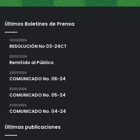
t
e
c
Últimos Boletines de Prensa
o
n
f
12/03/2024
i
RESOLUCIÓN No 03-24CT
r
20/02/2024
m
Remitido al Público
a
d
23/01/2024
a
COMUNICADO No. 06-24
e
22/01/2024
n
COMUNICADO No. 05-24
c
a
21/01/2024
s
COMUNICADO No. 04-24
a
Últimas publicaciones