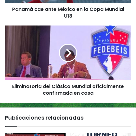
e
Panamá cae ante México en la Copa Mundial
a
U18
n
t
e
E
M
l
é
i
x
m
i
i
c
n
o
a
e
t
n
o
l
Eliminatoria del Clásico Mundial oficialmente
r
a
confirmada en casa
i
C
a
o
d
p
e
Publicaciones relacionadas
a
l
M
C
u
l