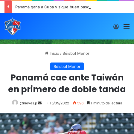
Panamá gana a Cuba y sigue buen paso en JCDC
Acces
M
Inicio
/
Béisbol Menor
Béisbol Menor
Panamá cae ante Taiwán
en primero de doble tanda
@nieves.p
S
15/09/2022
596
1 minuto de lectura
e
n
d
a