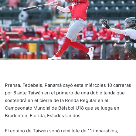
n
e
m
a
i
l
Prensa. Fedebeis. Panamá cayó este miércoles 10 carreras
por 6 ante Taiwán en el primero de una doble tanda que
sostendrá en el cierre de la Ronda Regular en el
Campeonato Mundial de Béisbol U18 que se juega en
Bradenton, Florida, Estados Unidos.
El equipo de Taiwán sonó ramillete de 11 imparables,