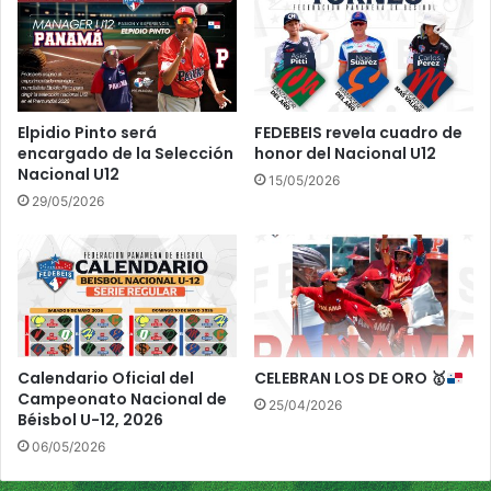
n
á
d
s
i
i
a
c
l
o
U
M
Elpidio Pinto será
FEDEBEIS revela cuadro de
1
u
encargado de la Selección
honor del Nacional U12
8
n
Nacional U12
15/05/2026
d
29/05/2026
i
a
l
o
f
i
c
i
Calendario Oficial del
CELEBRAN LOS DE ORO
🥇
a
Campeonato Nacional de
25/04/2026
l
Béisbol U-12, 2026
m
06/05/2026
e
n