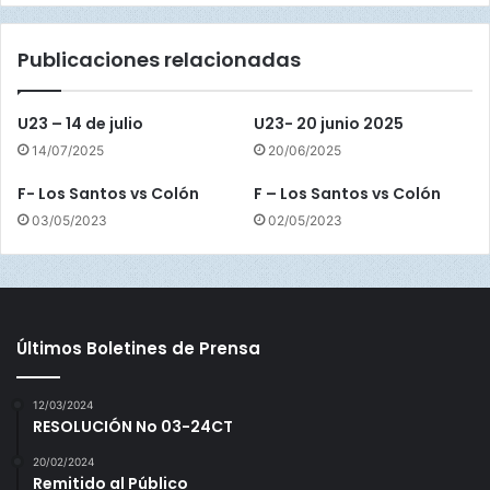
e
v
Publicaciones relacionadas
s
C
o
U23 – 14 de julio
U23- 20 junio 2025
l
14/07/2025
20/06/2025
ó
n
F- Los Santos vs Colón
F – Los Santos vs Colón
03/05/2023
02/05/2023
Últimos Boletines de Prensa
12/03/2024
RESOLUCIÓN No 03-24CT
20/02/2024
Remitido al Público