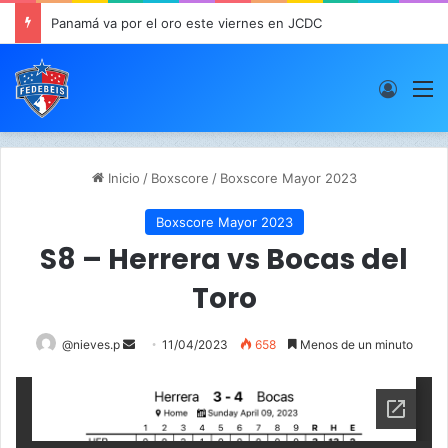
Panamá va por el oro este viernes en JCDC
Acces
M
Inicio
/
Boxscore
/
Boxscore Mayor 2023
Boxscore Mayor 2023
S8 – Herrera vs Bocas del
Toro
@nieves.p
S
11/04/2023
658
Menos de un minuto
e
n
d
a