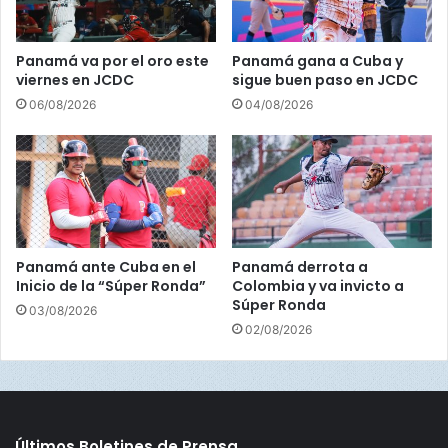
u
l
v
R
e
a
Panamá va por el oro este
Panamá gana a Cuba y
n
n
viernes en JCDC
sigue buen paso en JCDC
i
k
06/08/2026
04/08/2026
l
i
l
n
l
g
e
d
El santeño fue también seleccionado como el mejor
g
e
a
tercera base del torneo y ante Veraguas, el 16 de marzo,
W
r
B
pegó para el ciclo, dando de todos los calibres,
á
S
Panamá ante Cuba en el
Panamá derrota a
incluyendo sencillo, doble, triple y cuadrangular,
a
C
Inicio de la “Súper Ronda”
Colombia y va invicto a
5
Súper Ronda
sumando siete remolques y dos anotadas ante los Indios
03/08/2026
0
02/08/2026
de Veraguas, en el Omar Torrijos.
a
ñ
o
“Empecé dando el triple, luego el doble, el sencillo y me
s
e
faltaba el jonrón en el último turno; el manager Oliver
Últimos Boletines de Prensa
n