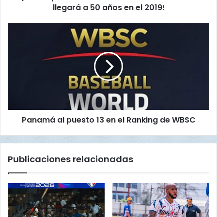
llegará a 50 años en el 2019!
a
bateo, ganar el departamento de jonrones y de
t
empujadas, y ayudar a mi equipo Los Santos a meterse
o
P
N
a
en la Serie de Ocho, fue una buena Serie Regular y muy
a
n
contento por los números logrados”, dijo Campos.
c
a
i
m
o
á
El Jugador Más Valioso del Torneo recibirá un auto
n
a
a
Toyota Hilux del año, cortesía de la empresa Ricardo
l
l
p
Pérez S.A., y la Federación Panameña de Béisbol.
d
Panamá al puesto 13 en el Ranking de WBSC
u
e
e
B
s
é
t
Publicaciones relacionadas
i
o
s
1
b
3
o
e
l
n
J
e