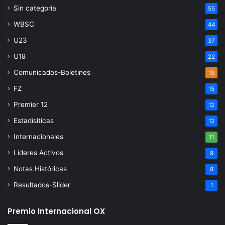
Sin categoría
55
WBSC
44
U23
37
U18
22
Comunicados-Boletines
19
FZ
15
Premier 12
12
Estadísiticas
12
Internacionales
11
Líderes Activos
9
Notas Históricas
8
Resultados-Slider
1
Premio Internacional OX