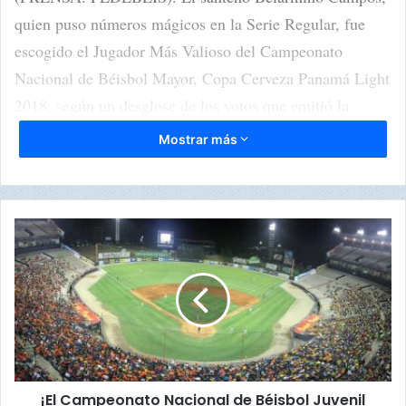
quien puso números mágicos en la Serie Regular, fue
escogido el Jugador Más Valioso del Campeonato
Nacional de Béisbol Mayor, Copa Cerveza Panamá Light
2018, según un desglose de los votos que emitió la
prensa deportiva especializada.
Mostrar más
Campos, quien emergió como el Triple Coronado de la
Serie Regular, fue seleccionado por la prensa deportiva
¡
con el 95% de los votos emitidos por la prensa
E
especializada. Es líder en bateo con .460, siete jonrones
l
C
y 23 carreras remolcadas, fueron los números
a
impresionantes, que le permitieron llevarse la triple
m
p
corona ofensiva.
e
o
¡El Campeonato Nacional de Béisbol Juvenil
n
“Fue una linda experiencia poder ganar el título de