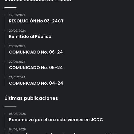
De Gracia me dijo que me faltaba el jonrón y mi mente
e
estaba enfocada en un hit solamente. En cuenta de 2
l
12/03/2024
2
bolas y 0 strikes, pensé que si viene por el medio le hago
RESOLUCIÓN No 03-24CT
0
swing grande y eso fue lo que pasó, así se completó el
1
20/02/2024
Remitido al Público
9
ciclo esa noche en Santiago”, dijo.
!
23/01/2024
COMUNICADO No. 06-24
Sobre el carro que se le otorga al Jugador Más Valioso,
22/01/2024
Campos agradeció a la prensa deportiva que emitió su
COMUNICADO No. 05-24
voto a su favor, a la empresa Ricardo Pérez S.A. y a la
21/01/2024
COMUNICADO No. 04-24
Federación Panameña de Béisbol (FEDEBEIS).
Últimas publicaciones
beisbol mayor
jmv
mvp
06/08/2026
Panamá va por el oro este viernes en JCDC
04/08/2026