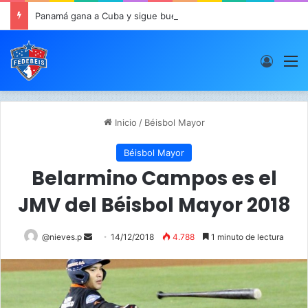
Panamá gana a Cuba y sigue buen paso en JCDC
Acces
M
Inicio
/
Béisbol Mayor
Béisbol Mayor
Belarmino Campos es el
JMV del Béisbol Mayor 2018
@nieves.p
S
14/12/2018
4.788
1 minuto de lectura
e
n
d
a