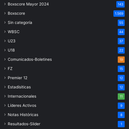
Boxscore Mayor 2024
143
Boxscore
1.569
Sin categoría
55
WBSC
44
U23
37
U18
22
Comunicados-Boletines
19
FZ
15
Premier 12
12
Estadísiticas
12
Internacionales
11
Líderes Activos
9
Notas Históricas
8
Resultados-Slider
1