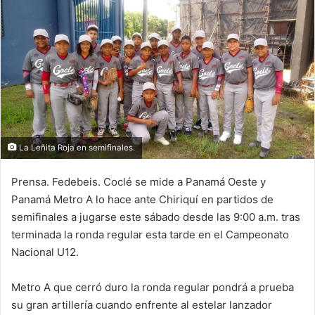
d
a
n
e
m
a
i
l
La Leñita Roja en semifinales.
Prensa. Fedebeis. Coclé se mide a Panamá Oeste y
Panamá Metro A lo hace ante Chiriquí en partidos de
semifinales a jugarse este sábado desde las 9:00 a.m. tras
terminada la ronda regular esta tarde en el Campeonato
Nacional U12.
Metro A que cerró duro la ronda regular pondrá a prueba
su gran artillería cuando enfrente al estelar lanzador