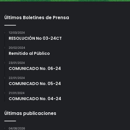
se despidieron del torneo, destacando en el partido el
lanzador Linin González que trabajó 4.0 buenas entradas y
Últimos Boletines de Prensa
se apuntó la victoria.
12/03/2024
RESOLUCIÓN No 03-24CT
20/02/2024
Remitido al Público
23/01/2024
COMUNICADO No. 06-24
22/01/2024
COMUNICADO No. 05-24
21/01/2024
COMUNICADO No. 04-24
Últimas publicaciones
04/08/2026